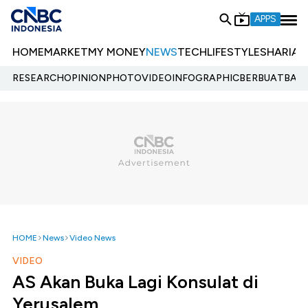
APPS
HOME
MARKET
MY MONEY
NEWS
TECH
LIFESTYLE
SHARIA
E
RESEARCH
OPINION
PHOTO
VIDEO
INFOGRAPHIC
BERBUATBAIK.
HOME
News
Video News
VIDEO
AS Akan Buka Lagi Konsulat di
Yerusalem