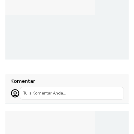
Komentar
Tulis Komentar Anda...