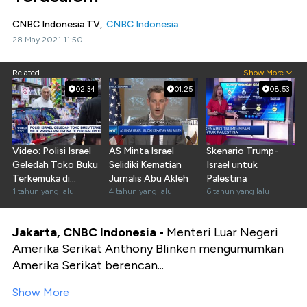
CNBC Indonesia TV,
CNBC Indonesia
28 May 2021 11:50
Related
Show More
02:34
01:25
08:53
Video: Polisi Israel
AS Minta Israel
Skenario Trump-
Geledah Toko Buku
Selidiki Kematian
Israel untuk
Terkemuka di
Jurnalis Abu Akleh
Palestina
Yerusalem
1 tahun yang lalu
4 tahun yang lalu
6 tahun yang lalu
Jakarta, CNBC Indonesia -
Menteri Luar Negeri
Amerika Serikat Anthony Blinken mengumumkan
Amerika Serikat berencan...
Show More