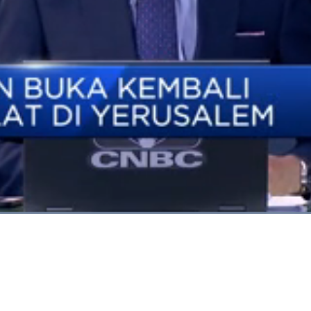
Dimuat
:
100.00%