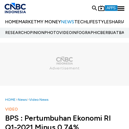
APPS
HOME
MARKET
MY MONEY
NEWS
TECH
LIFESTYLE
SHARIA
E
RESEARCH
OPINION
PHOTO
VIDEO
INFOGRAPHIC
BERBUATBAIK.
HOME
News
Video News
VIDEO
BPS : Pertumbuhan Ekonomi RI
Q1-2021 Minus 0,74%