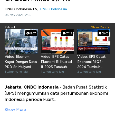
CNBC Indonesia TV,
CNBC Indonesia
05 May 2021 12:35
Related
Show More
01:07
07:12
09:03
Video: Ekonom
Video: BPS Catat
Video: BPS Catat
Kaget Dengan Data
Ekonomi RI Kuartal
Ekonomi RI Q2-
PDB, Sri Mulyani
II-2025 Tumbuh
2024 Tumbuh
Tegaskan Percaya
1 tahun yang lalu
5,12% (yoy)
1 tahun yang lalu
5,05%
2 tahun yang lalu
BPS
Jakarta, CNBC Indonesia -
Badan Pusat Statistik
(BPS) mengumumkan data pertumbuhan ekonomi
Indonesia periode kuart...
Show More