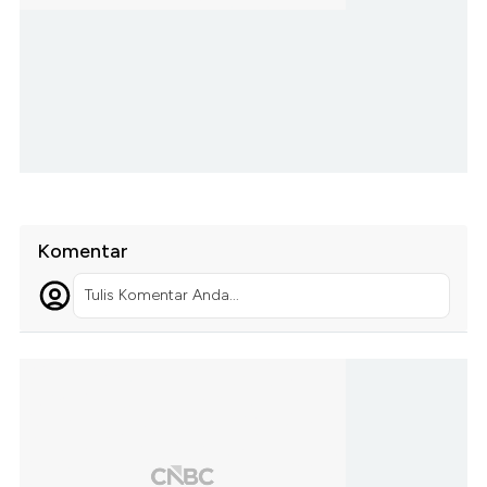
Komentar
Tulis Komentar Anda...