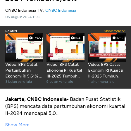
CNBC Indonesia TV,
CNBC Indonesia
05 August 2024 11:32
Related
Show More
07:45
06:45
07:12
Video: BPS Catat
Video: BPS Catat
Video: BPS Catat
Pertumbuhan
Ekonomi RI Kuartal
Ekonomi RI Kuartal
Ekonomi RI 5,61% di
III-2025 Tumbuh
II-2025 Tumbuh
Kuartal I-2026
3 bulan yang lalu
5,04% (yoy)
9 bulan yang lalu
5,12% (yoy)
1 tahun yang lalu
Jakarta, CNBC Indonesia-
Badan Pusat Statistik
(BPS) mencata data pertumbuhan ekonomi kuartal
II-2024 mencapai 5,0...
Show More