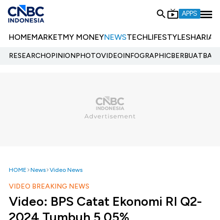
APPS
HOME
MARKET
MY MONEY
NEWS
TECH
LIFESTYLE
SHARIA
E
RESEARCH
OPINION
PHOTO
VIDEO
INFOGRAPHIC
BERBUATBAIK.
HOME
News
Video News
VIDEO BREAKING NEWS
Video: BPS Catat Ekonomi RI Q2-
2024 Tumbuh 5,05%