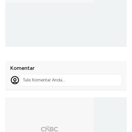
Komentar
Tulis Komentar Anda...