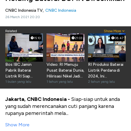
CNBC Indonesia TV,
CNBC Indonesia
26 March 2021 20:20
Related
Show More
15:10
21:03
08:47
Bos IBC Jamin
Video: RI Menuju
RI Produksi Baterai
Pabrik Baterai
Pusat Baterai Dunia,
Listrik Perdana di
Listrik RI Siap
Hilirisasi Nikel Jadi
2024, Ini
Operasi 2026
1 bulan yang lalu
Andalan
1 tahun yang lalu
Targetnya!
2 tahun yang lalu
Jakarta, CNBC Indonesia -
Siap-siap untuk anda
yang sudah merencanakan cuti panjang karena
rupanya pemerintah mela...
Show More