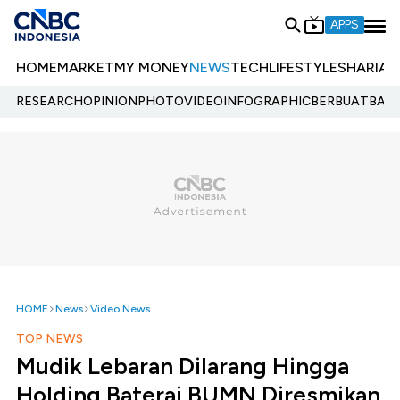
APPS
HOME
MARKET
MY MONEY
NEWS
TECH
LIFESTYLE
SHARIA
E
RESEARCH
OPINION
PHOTO
VIDEO
INFOGRAPHIC
BERBUATBAIK.
HOME
News
Video News
TOP NEWS
Mudik Lebaran Dilarang Hingga
Holding Baterai BUMN Diresmikan