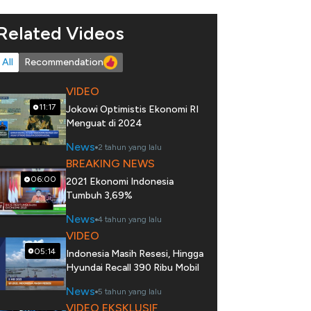
Related Videos
All
Recommendation
VIDEO
11:17
Jokowi Optimistis Ekonomi RI
Menguat di 2024
News
2 tahun yang lalu
BREAKING NEWS
06:00
2021 Ekonomi Indonesia
Tumbuh 3,69%
News
4 tahun yang lalu
VIDEO
05:14
Indonesia Masih Resesi, Hingga
Hyundai Recall 390 Ribu Mobil
News
5 tahun yang lalu
VIDEO EKSKLUSIF