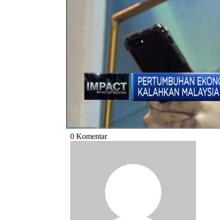
wawasan yang dimiliki Adam Schwarz tent
proyeksi tersebut? Simak selengkapnya dal
bersama CEO Asia Group Advisors, Adam Sch
Bagikan:
#adam schwarz
#pdb indonesia
#imp