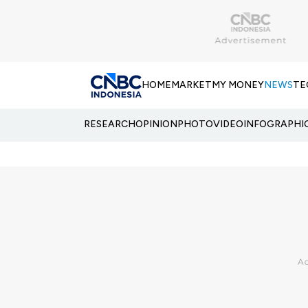
HOME
MARKET
MY MONEY
NEWS
TE
RESEARCH
OPINION
PHOTO
VIDEO
INFOGRAPHI