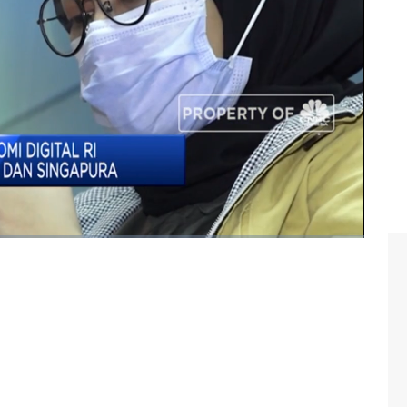
ang Asia dan Indonesia, bagaimana Adam memandang
am wawancara eksklusif Impact with Peter Gontha
warz berikut ini.
act
#peter gontha