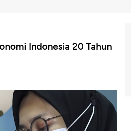
onomi Indonesia 20 Tahun
nal dengan bonus demografinya yang bisa mendorong
per (PWC) bahkan dalam laporannya yang bertajuk The
Order Change by 2050? memproyeksikan PDB Indonesia
arity (PPP) akan mencapai USD 5,42 triliun pada 2030.
 USD 10,52 triliun pada 2050 dan membawa Indonesia
rbesar di dunia. Dengan berbagai pemikiran dan