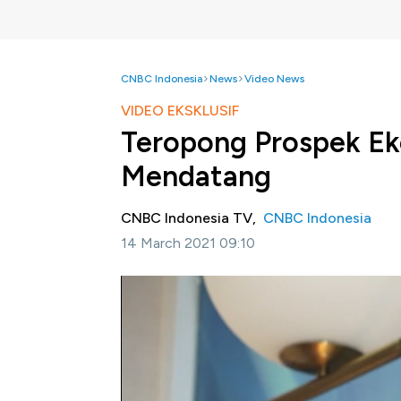
CNBC Indonesia
News
Video News
VIDEO EKSKLUSIF
Teropong Prospek Ek
Mendatang
CNBC Indonesia TV,
CNBC Indonesia
14 March 2021 09:10
Jakarta, CNBC Indonesia-
Indonesia dike
pertumbuhan ekonomi. PricewaterhouseCoo
Long View How Will the Global Economic 
yang diukur berdasarkan Purchasing Power P
Nilai itu disinyalir akan meningkat menjadi
menjadi negara dengan perekonomian ke-4 te