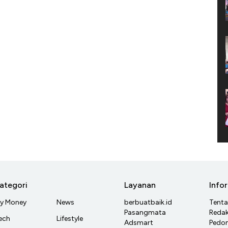
ategori
Layanan
Info
y Money
News
berbuatbaik.id
Tent
Pasangmata
Redak
ech
Lifestyle
Adsmart
Pedom