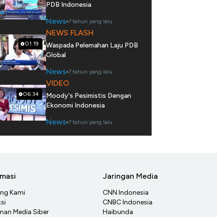
PDB Indonesia
News
7 tahun yang lalu
NEWS FLASH
01:19
Waspada Pelemahan Laju PDB
Global
News
7 tahun yang lalu
VIDEO
06:34
Moody's Pesimistis Dengan
Ekonomi Indonesia
News
7 tahun yang lalu
rmasi
Jaringan Media
ang Kami
CNN Indonesia
si
CNBC Indonesia
an Media Siber
Haibunda