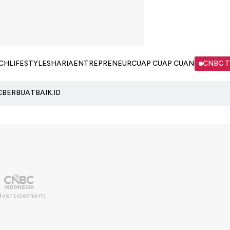
CH
LIFESTYLE
SHARIA
ENTREPRENEUR
CUAP CUAP CUAN
CNBC 
C
BERBUATBAIK.ID