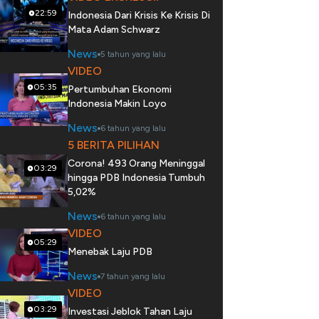
22:59
Indonesia Dari Krisis Ke Krisis Di
Mata Adam Schwarz
News
5 tahun yang lalu
VIDEO
05:35
Pertumbuhan Ekonomi
Indonesia Makin Loyo
News
6 tahun yang lalu
5 BERITA PILIHAN
Corona! 493 Orang Meninggal
03:29
hingga PDB Indonesia Tumbuh
5,02%
News
6 tahun yang lalu
VIDEO
05:29
Menebak Laju PDB
News
7 tahun yang lalu
VIDEO
03:29
Investasi Jeblok Tahan Laju