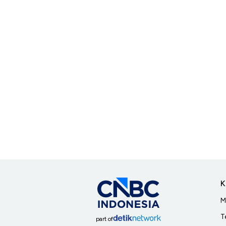
K
M
T
part of