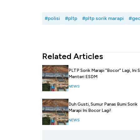
#polisi
#pltp
#pltp sorik marapi
#geo
Related Articles
PLTP Sorik Marapi "Bocor" Lagi, Ini 
Menteri ESDM
NEWS
Duh Gusti, Sumur Panas Bumi Sorik
Marapi Ini Bocor Lagi!
NEWS