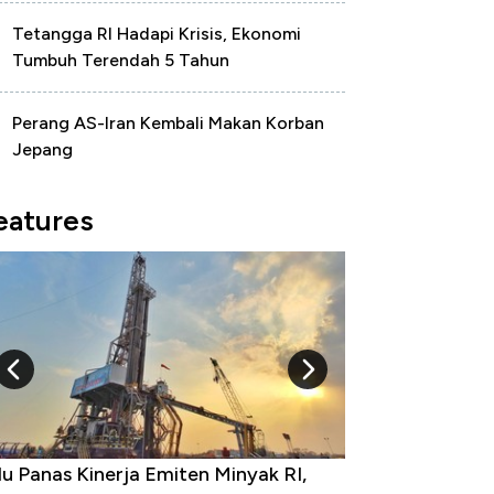
Tetangga RI Hadapi Krisis, Ekonomi
Tumbuh Terendah 5 Tahun
Perang AS-Iran Kembali Makan Korban
Jepang
eatures
u Panas Kinerja Emiten Minyak RI,
10 Provinsi den