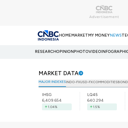
HOME
MARKET
MY MONEY
NEWS
TE
RESEARCH
OPINION
PHOTO
VIDEO
INFOGRAPHI
MARKET DATA
MAJOR INDEXES
INDO-FX
USD-FX
COMMODITIES
BOND
IHSG
LQ45
6,409.654
640.294
1.04
%
1.5
%