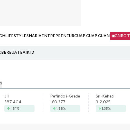
CH
LIFESTYLE
SHARIA
ENTREPRENEUR
CUAP CUAP CUAN
CNBC 
C
BERBUATBAIK.ID
S
JII
Pefindo i-Grade
Sri-Kehati
387.404
160.377
312.025
1.81
%
1.88
%
1.35
%