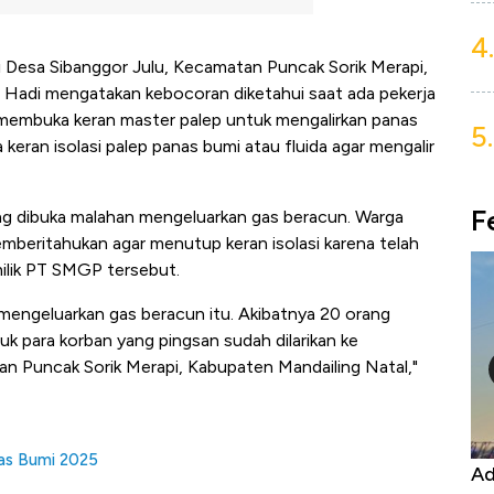
4.
 Desa Sibanggor Julu, Kecamatan Puncak Sorik Merapi,
 Hadi mengatakan kebocoran diketahui saat ada pekerja
mbuka keran master palep untuk mengalirkan panas
5.
keran isolasi palep panas bumi atau fluida agar mengalir
F
ang dibuka malahan mengeluarkan gas beracun. Warga
beritahukan agar menutup keran isolasi karena telah
ilik PT SMGP tersebut.
ngeluarkan gas beracun itu. Akibatnya 20 orang
uk para korban yang pingsan sudah dilarikan ke
n Puncak Sorik Merapi, Kabupaten Mandailing Natal,"
nas Bumi 2025
Kongo Tutup Keran Ekspor, Harga
Ad