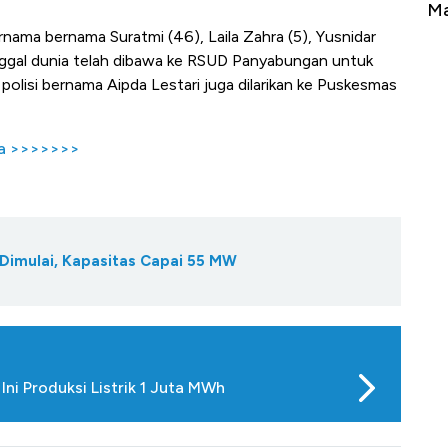
Tembaga Terbang ke Zona Berbahaya
Ma
nama bernama Suratmi (46), Laila Zahra (5), Yusnidar
inggal dunia telah dibawa ke RSUD Panyabungan untuk
l polisi bernama Aipda Lestari juga dilarikan ke Puskesmas
ya >>>>>>>
Dimulai, Kapasitas Capai 55 MW
ni Produksi Listrik 1 Juta MWh