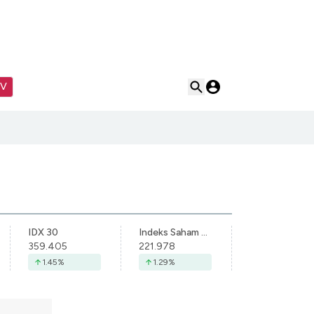
TV
IDX 30
Indeks Saham Syariah Indonesia
359.405
221.978
1.45
%
1.29
%