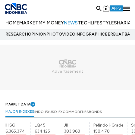
APPS
HOME
MARKET
MY MONEY
NEWS
TECH
LIFESTYLE
SHARIA
E
RESEARCH
OPINION
PHOTO
VIDEO
INFOGRAPHIC
BERBUATBAIK.
MARKET DATA
MAJOR INDEXES
INDO-FX
USD-FX
COMMODITIES
BONDS
IHSG
LQ45
JII
Pefindo i-Grade
Sr
6,365.374
634.125
383.968
158.478
3