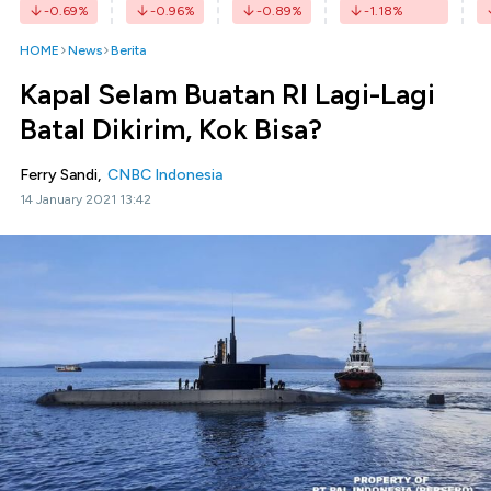
-0.69
%
-0.96
%
-0.89
%
-1.18
%
HOME
News
Berita
Kapal Selam Buatan RI Lagi-Lagi
Batal Dikirim, Kok Bisa?
Ferry Sandi,
CNBC Indonesia
14 January 2021 13:42