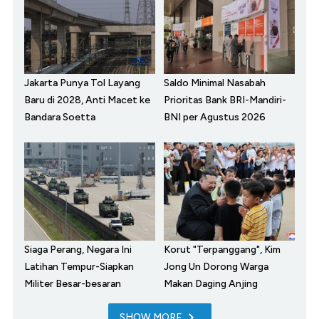
Jakarta Punya Tol Layang
Saldo Minimal Nasabah
Baru di 2028, Anti Macet ke
Prioritas Bank BRI-Mandiri-
Bandara Soetta
BNI per Agustus 2026
Siaga Perang, Negara Ini
Korut "Terpanggang", Kim
Latihan Tempur-Siapkan
Jong Un Dorong Warga
Militer Besar-besaran
Makan Daging Anjing
SHOW MORE