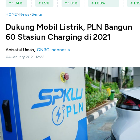
1.04
%
1.5
%
1.81
%
1.88
%
1.3
HOME
News
Berita
Dukung Mobil Listrik, PLN Bangun
60 Stasiun Charging di 2021
Anisatul Umah,
CNBC Indonesia
04 January 2021 12:22