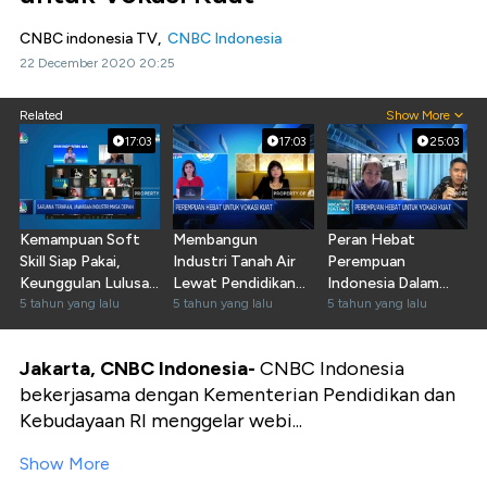
CNBC indonesia TV,
CNBC Indonesia
22 December 2020 20:25
Related
Show More
17:03
17:03
25:03
Kemampuan Soft
Membangun
Peran Hebat
Skill Siap Pakai,
Industri Tanah Air
Perempuan
Keunggulan Lulusan
Lewat Pendidikan
Indonesia Dalam
D4
5 tahun yang lalu
Vokasi
5 tahun yang lalu
Dunia Industri
5 tahun yang lalu
Jakarta, CNBC Indonesia-
CNBC Indonesia
bekerjasama dengan Kementerian Pendidikan dan
Kebudayaan RI menggelar webi...
Show More