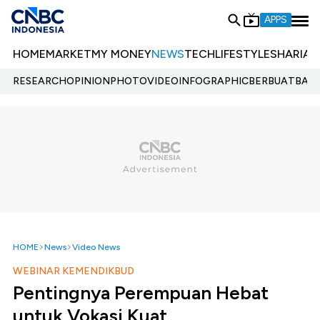
APPS
HOME
MARKET
MY MONEY
NEWS
TECH
LIFESTYLE
SHARIA
E
RESEARCH
OPINION
PHOTO
VIDEO
INFOGRAPHIC
BERBUATBAIK.
HOME
News
Video News
WEBINAR KEMENDIKBUD
Pentingnya Perempuan Hebat
untuk Vokasi Kuat