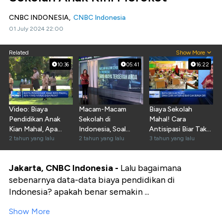
CNBC INDONESIA,
CNBC Indonesia
01 July 2024 22:00
Related
Show More
10:36
05:41
16:22
Video: Biaya
Macam-Macam
Biaya Sekolah
Pendidikan Anak
Sekolah di
Mahal! Cara
Kian Mahal, Apa
Indonesia, Soal
Antisipasi Biar Tak
Yang Harus
2 tahun yang lalu
Biaya Terserah
2 tahun yang lalu
Bunuh Diri
3 tahun yang lalu
Disiapkan?
Anda
Jakarta, CNBC Indonesia -
Lalu bagaimana
sebenarnya data-data biaya pendidikan di
Indonesia? apakah benar semakin ...
Show More