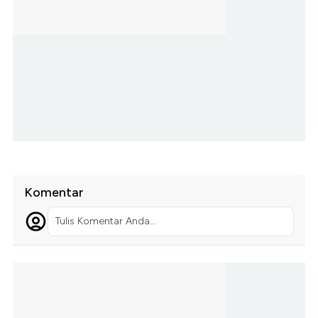
Komentar
Tulis Komentar Anda...