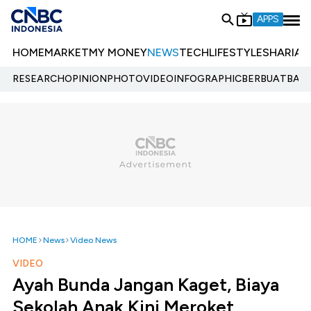
APPS
HOME
MARKET
MY MONEY
NEWS
TECH
LIFESTYLE
SHARIA
E
RESEARCH
OPINION
PHOTO
VIDEO
INFOGRAPHIC
BERBUATBAIK.
HOME
News
Video News
VIDEO
Ayah Bunda Jangan Kaget, Biaya
Sekolah Anak Kini Meroket