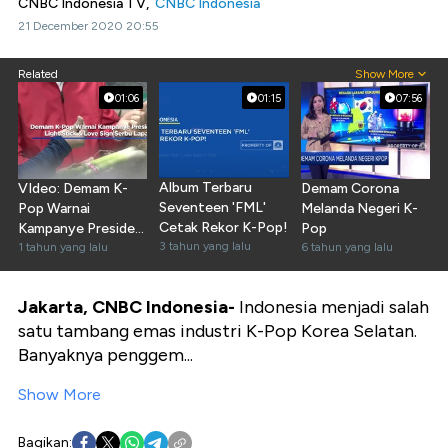
CNBC Indonesia TV,
CNBC Indonesia
21 December 2020 20:55
Related
Show More
01:06
01:15
07:56
Album Terbaru
VIdeo: Demam K-
Demam Corona
Seventeen 'FML'
Pop Warnai
Melanda Negeri K-
Cetak Rekor K-Pop!
Kampanye Presiden
Pop
3 tahun yang lalu
Korsel
1 tahun yang lalu
6 tahun yang lalu
Jakarta, CNBC Indonesia-
Indonesia menjadi salah
satu tambang emas industri K-Pop Korea Selatan.
Banyaknya penggem...
Show More
Bagikan: