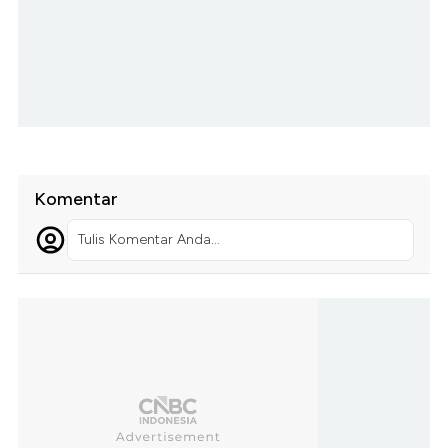
Komentar
Tulis Komentar Anda...