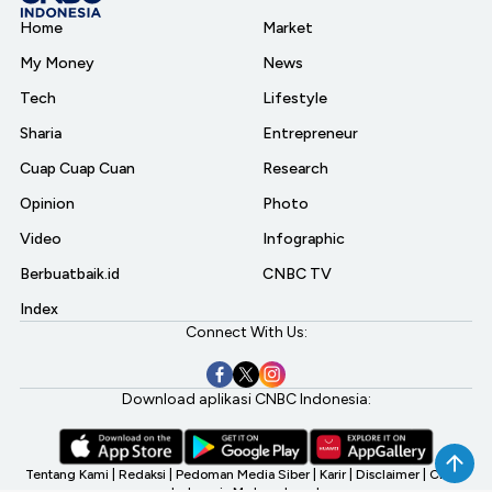
Home
Market
My Money
News
Tech
Lifestyle
Sharia
Entrepreneur
Cuap Cuap Cuan
Research
Opinion
Photo
Video
Infographic
Berbuatbaik.id
CNBC TV
Index
Connect With Us:
Download aplikasi CNBC Indonesia:
Tentang Kami
|
Redaksi
|
Pedoman Media Siber
|
Karir
|
Disclaimer
|
CNBC
Indonesia My Investment