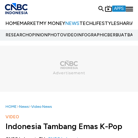
APPS
HOME
MARKET
MY MONEY
NEWS
TECH
LIFESTYLE
SHARIA
E
RESEARCH
OPINION
PHOTO
VIDEO
INFOGRAPHIC
BERBUATBAIK.
HOME
News
Video News
VIDEO
Indonesia Tambang Emas K-Pop