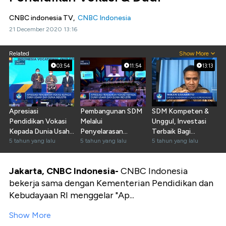
CNBC indonesia TV,
CNBC Indonesia
21 December 2020 13:16
Related
Show More
03:54
11:54
13:13
Apresiasi
Pembangunan SDM
SDM Kompeten &
Pendidikan Vokasi
Melalui
Unggul, Investasi
Kepada Dunia Usaha
Penyelarasan
Terbaik Bagi
& Industri 2
5 tahun yang lalu
Pendidikan Vokasi &
5 tahun yang lalu
Indonesia
5 tahun yang lalu
Dudi
Jakarta, CNBC Indonesia-
CNBC Indonesia
bekerja sama dengan Kementerian Pendidikan dan
Kebudayaan RI menggelar "Ap...
Show More