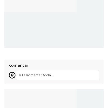
Komentar
Tulis Komentar Anda...