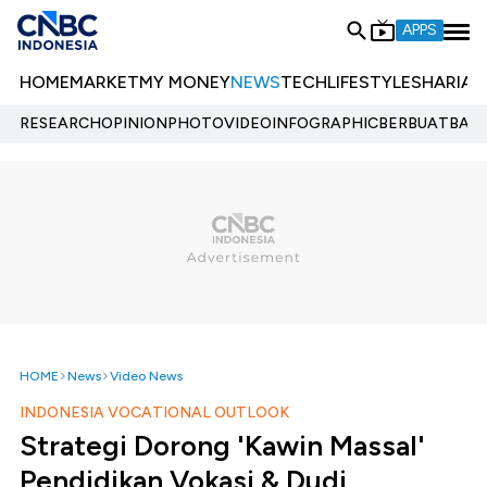
APPS
HOME
MARKET
MY MONEY
NEWS
TECH
LIFESTYLE
SHARIA
E
RESEARCH
OPINION
PHOTO
VIDEO
INFOGRAPHIC
BERBUATBAIK.
HOME
News
Video News
INDONESIA VOCATIONAL OUTLOOK
Strategi Dorong 'Kawin Massal'
Pendidikan Vokasi & Dudi