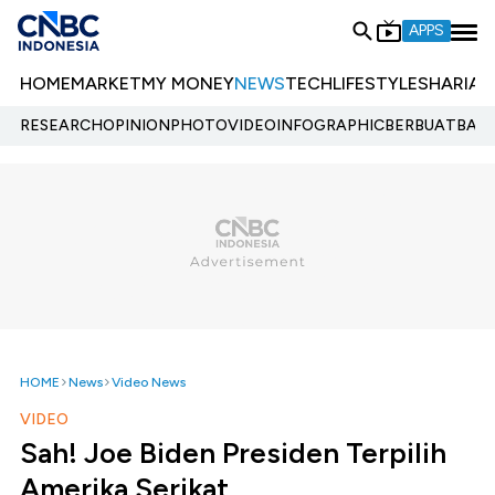
APPS
HOME
MARKET
MY MONEY
NEWS
TECH
LIFESTYLE
SHARIA
E
RESEARCH
OPINION
PHOTO
VIDEO
INFOGRAPHIC
BERBUATBAIK.
HOME
News
Video News
VIDEO
Sah! Joe Biden Presiden Terpilih
Amerika Serikat