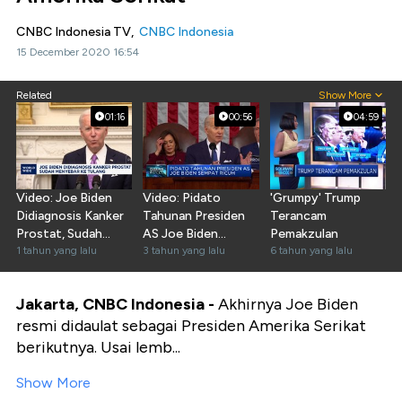
CNBC Indonesia TV,
CNBC Indonesia
15 December 2020 16:54
Related
Show More
01:16
00:56
04:59
Video: Joe Biden
Video: Pidato
'Grumpy' Trump
Didiagnosis Kanker
Tahunan Presiden
Terancam
Prostat, Sudah
AS Joe Biden
Pemakzulan
Menyebar Ke
1 tahun yang lalu
Sempat Ricuh
3 tahun yang lalu
6 tahun yang lalu
Tulang
Jakarta, CNBC Indonesia -
Akhirnya Joe Biden
resmi didaulat sebagai Presiden Amerika Serikat
berikutnya. Usai lemb...
Show More