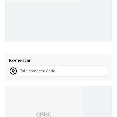
Komentar
Tulis Komentar Anda...