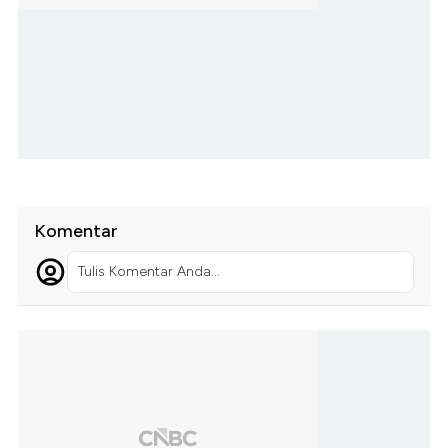
Komentar
Tulis Komentar Anda...