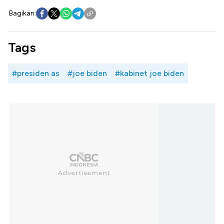
Bagikan:
Tags
#presiden as
#joe biden
#kabinet joe biden