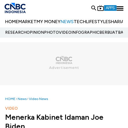
APPS
HOME
MARKET
MY MONEY
NEWS
TECH
LIFESTYLE
SHARIA
E
RESEARCH
OPINION
PHOTO
VIDEO
INFOGRAPHIC
BERBUATBAIK.
HOME
News
Video News
VIDEO
Menerka Kabinet Idaman Joe
Biden