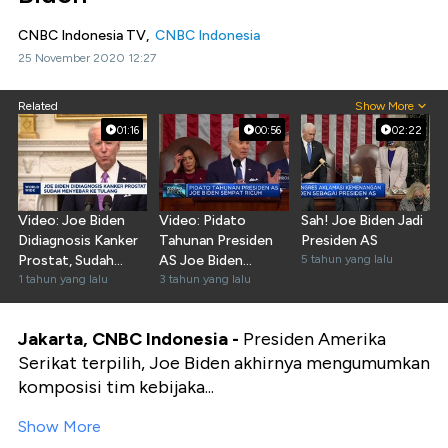
CNBC Indonesia TV,
CNBC Indonesia
25 November 2020 12:27
Related
Show More
01:16
00:56
02:22
Video: Joe Biden
Video: Pidato
Sah! Joe Biden Jadi
Didiagnosis Kanker
Tahunan Presiden
Presiden AS
Prostat, Sudah
AS Joe Biden
5 tahun yang lalu
Menyebar Ke
1 tahun yang lalu
Sempat Ricuh
3 tahun yang lalu
Tulang
Jakarta, CNBC Indonesia -
Presiden Amerika
Serikat terpilih, Joe Biden akhirnya mengumumkan
komposisi tim kebijaka...
Show More