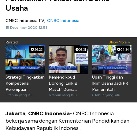
Usaha
CNBC indonesia TV,
CNBC Indonesia
15 December 2020 12:53
Related
Show More
26:23
03:31
04:34
Strategi Tingkatkan
Kemendikbud
Upah Tinggi dan
Kompetensi
Dorong 'Link &
Iklim Usaha Jadi PR
Perempuan
Match' Dunia
Pemerintah
Indonesia
5 tahun yang lalu
Industri dan Vokasi
6 tahun yang lalu
6 tahun yang lalu
Jakarta, CNBC Indonesia-
CNBC Indonesia
bekerja sama dengan Kementerian Pendidikan dan
Kebudayaan Republik Indones...