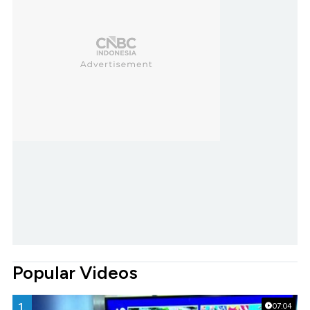
Popular Videos
1.
07:04