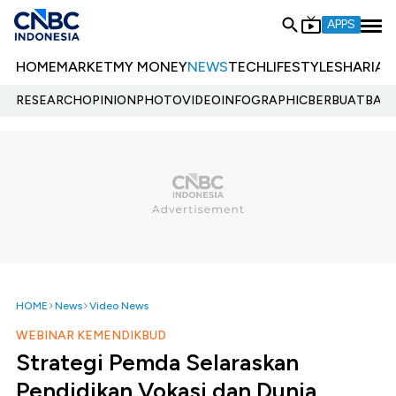
APPS
HOME
MARKET
MY MONEY
NEWS
TECH
LIFESTYLE
SHARIA
E
RESEARCH
OPINION
PHOTO
VIDEO
INFOGRAPHIC
BERBUATBAIK.
HOME
News
Video News
WEBINAR KEMENDIKBUD
Strategi Pemda Selaraskan
Pendidikan Vokasi dan Dunia