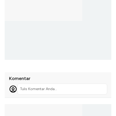
Komentar
Tulis Komentar Anda...