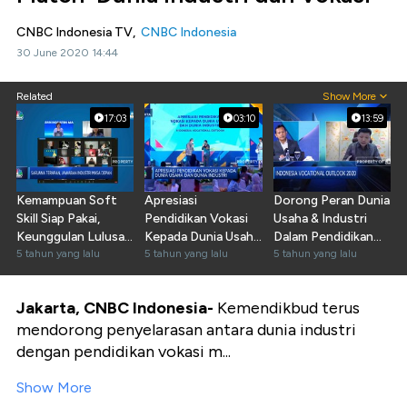
CNBC Indonesia TV,
CNBC Indonesia
30 June 2020 14:44
Related
Show More
17:03
03:10
13:59
Kemampuan Soft
Apresiasi
Dorong Peran Dunia
Skill Siap Pakai,
Pendidikan Vokasi
Usaha & Industri
Keunggulan Lulusan
Kepada Dunia Usaha
Dalam Pendidikan
D4
5 tahun yang lalu
& Industri 4
5 tahun yang lalu
Vokasi
5 tahun yang lalu
Jakarta, CNBC Indonesia-
Kemendikbud terus
mendorong penyelarasan antara dunia industri
dengan pendidikan vokasi m...
Show More