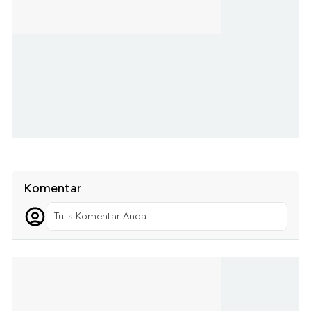
Komentar
Tulis Komentar Anda...