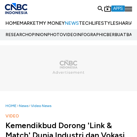
APPS
HOME
MARKET
MY MONEY
NEWS
TECH
LIFESTYLE
SHARIA
E
RESEARCH
OPINION
PHOTO
VIDEO
INFOGRAPHIC
BERBUATBAIK.
HOME
News
Video News
VIDEO
Kemendikbud Dorong 'Link &
Match' Dunia Industri dan Vokasi