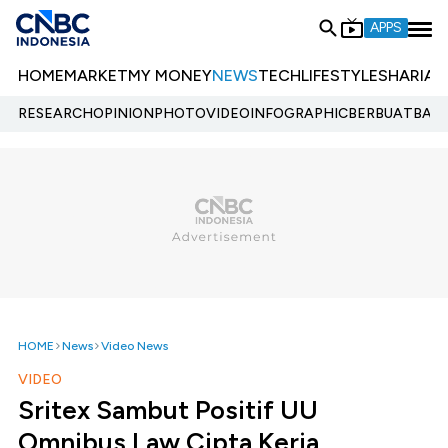
APPS
HOME
MARKET
MY MONEY
NEWS
TECH
LIFESTYLE
SHARIA
E
RESEARCH
OPINION
PHOTO
VIDEO
INFOGRAPHIC
BERBUATBAIK.
HOME
News
Video News
VIDEO
Sritex Sambut Positif UU
Omnibus Law Cipta Kerja