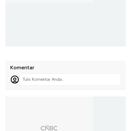
Komentar
Tulis Komentar Anda...