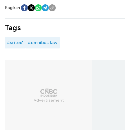
Bagikan:
Tags
#sritex'
#omnibus law