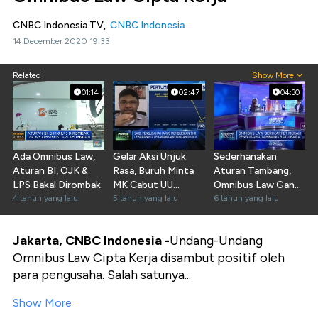
CNBC Indonesia TV,
CNBC Indonesia
14 December 2020 19:33
Related
Show More
01:14
02:47
04:30
Ada Omnibus Law,
Gelar Aksi Unjuk
Sederhanakan
Aturan BI, OJK &
Rasa, Buruh Minta
Aturan Tambang,
LPS Bakal Dirombak
MK Cabut UU
Omnibus Law Ganti
4 tahun yang lalu
Ciptaker
5 tahun yang lalu
IUPK Jadi PBPK
6 tahun yang lalu
Jakarta, CNBC Indonesia -
Undang-Undang
Omnibus Law Cipta Kerja disambut positif oleh
para pengusaha. Salah satunya...
Show More