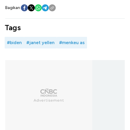
Bagikan:
Tags
#biden
#janet yellen
#menkeu as