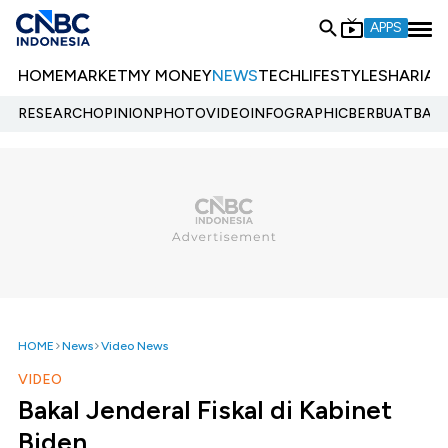
APPS
HOME
MARKET
MY MONEY
NEWS
TECH
LIFESTYLE
SHARIA
E
RESEARCH
OPINION
PHOTO
VIDEO
INFOGRAPHIC
BERBUATBAIK.
HOME
News
Video News
VIDEO
Bakal Jenderal Fiskal di Kabinet
Biden