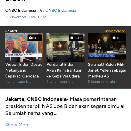
CNBC Indonesia TV,
CNBC Indonesia
25 November 2020 11:02
Related
Show More
00:58
02:02
01:02
Video : Biden Desak
Perdana! Biden
Selamat! Biden Pilih
Netanyahu
Akan Kirim Bantuan
Janet Yellen sebagai
Sepakati Gencatan
ke Gaza Via Udara
Menkeu AS
Senjata Gaza
1 tahun yang lalu
2 tahun yang lalu
5 tahun yang lalu
Jakarta, CNBC Indonesia-
Masa pemerintahan
presiden terpilih AS Joe Biden akan segera dimulai.
Sejumlah nama yang ...
Show More