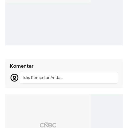
Komentar
Tulis Komentar Anda...