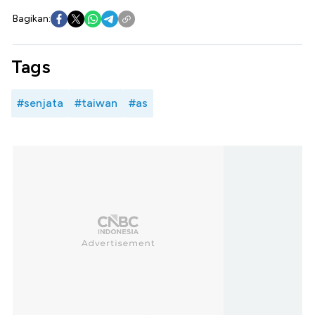
Bagikan:
Tags
#senjata
#taiwan
#as