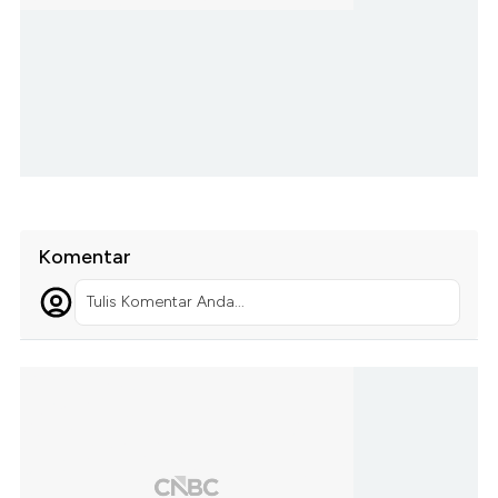
Komentar
Tulis Komentar Anda...