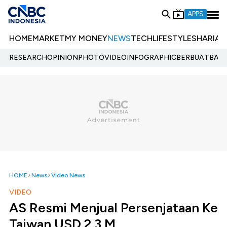
APPS
HOME
MARKET
MY MONEY
NEWS
TECH
LIFESTYLE
SHARIA
E
RESEARCH
OPINION
PHOTO
VIDEO
INFOGRAPHIC
BERBUATBAIK.
HOME
News
Video News
VIDEO
AS Resmi Menjual Persenjataan Ke
Taiwan USD 2,3 M