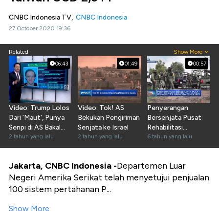
CNBC Indonesia TV,
CNBC Indonesia
27 October 2020 19:36
Related
Show More
06:43
01:49
00:57
Video: Trump Lolos
Video: Tok! AS
Penyerangan
Dari 'Maut', Punya
Bekukan Pengiriman
Bersenjata Pusat
Senpi di AS Bakal
Senjata ke Israel
Rehabilitasi
Makin Sulit?
2 tahun yang lalu
2 tahun yang lalu
Narkoba di Meksiko
6 tahun yang lalu
Jakarta, CNBC Indonesia -
Departemen Luar
Negeri Amerika Serikat telah menyetujui penjualan
100 sistem pertahanan P...
Show More