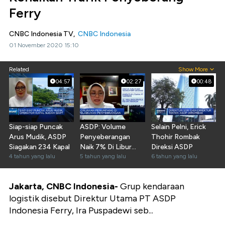
Ferry
CNBC Indonesia TV,
CNBC Indonesia
01 November 2020 15:10
Related
Show More
04:57
02:27
00:48
Siap-siap Puncak
ASDP: Volume
Selain Pelni, Erick
Arus Mudik, ASDP
Penyeberangan
Thohir Rombak
Siagakan 234 Kapal
Naik 7% Di Libur
Direksi ASDP
4 tahun yang lalu
Panjang
5 tahun yang lalu
6 tahun yang lalu
Jakarta, CNBC Indonesia-
Grup kendaraan
logistik disebut Direktur Utama PT ASDP
Indonesia Ferry, Ira Puspadewi seb...