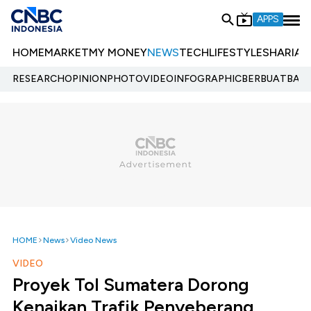
APPS
HOME
MARKET
MY MONEY
NEWS
TECH
LIFESTYLE
SHARIA
E
RESEARCH
OPINION
PHOTO
VIDEO
INFOGRAPHIC
BERBUATBAIK.
HOME
News
Video News
VIDEO
Proyek Tol Sumatera Dorong
Kenaikan Trafik Penyeberang