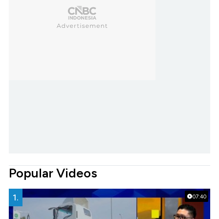
Popular Videos
1.
07:40