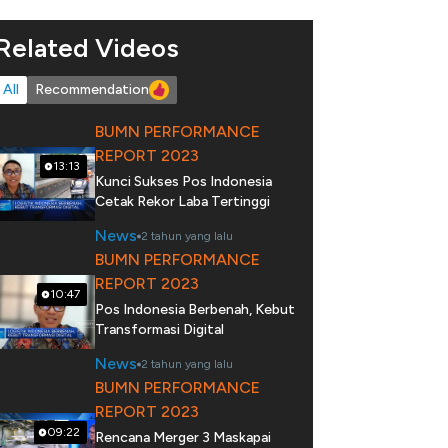
Related Videos
All
Recommendation
BUMN PERFORMANCE
REPORT 2023
13:13
Kunci Sukses Pos Indonesia
Cetak Rekor Laba Tertinggi
News
2 tahun yang lalu
BUMN PERFORMANCE
REPORT 2023
10:47
Pos Indonesia Berbenah, Kebut
Transformasi Digital
News
2 tahun yang lalu
BUMN PERFORMANCE
REPORT 2023
09:22
Rencana Merger 3 Maskapai