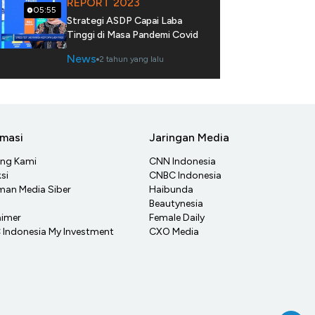
REPORT 2023
05:55
Strategi ASDP Capai Laba
Tinggi di Masa Pandemi Covid
News
2 tahun yang lalu
rmasi
Jaringan Media
ang Kami
CNN Indonesia
si
CNBC Indonesia
an Media Siber
Haibunda
Beautynesia
aimer
Female Daily
Indonesia My Investment
CXO Media