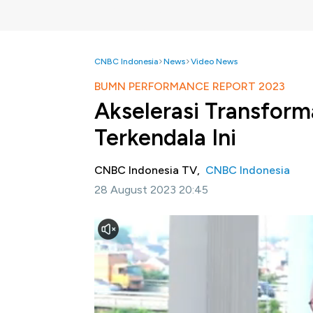
CNBC Indonesia
News
Video News
BUMN PERFORMANCE REPORT 2023
Akselerasi Transform
Terkendala Ini
CNBC Indonesia TV,
CNBC Indonesia
28 August 2023 20:45
Jakarta, CNBC Indonesia
- PT ASDP Indone
masa hingga Rp585 miliar melalui transformasi
Namun bukan tanpa kendala, beragam 
kepulauan Indonesia. Diantaranya terkait i
diungkapkan Direktur Utama PT ASDP Indone