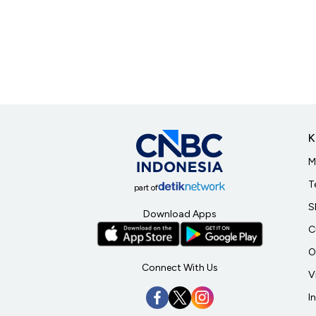
K
M
T
part of
S
Download Apps
C
O
Connect With Us
V
I