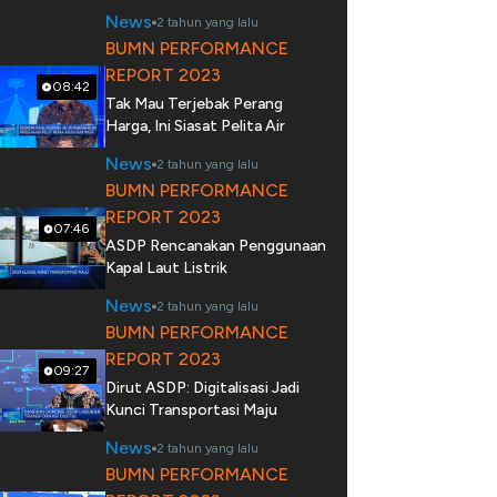
News
2 tahun yang lalu
BUMN PERFORMANCE
REPORT 2023
08:42
Tak Mau Terjebak Perang
Harga, Ini Siasat Pelita Air
News
2 tahun yang lalu
BUMN PERFORMANCE
REPORT 2023
07:46
ASDP Rencanakan Penggunaan
Kapal Laut Listrik
News
2 tahun yang lalu
BUMN PERFORMANCE
REPORT 2023
09:27
Dirut ASDP: Digitalisasi Jadi
Kunci Transportasi Maju
News
2 tahun yang lalu
BUMN PERFORMANCE