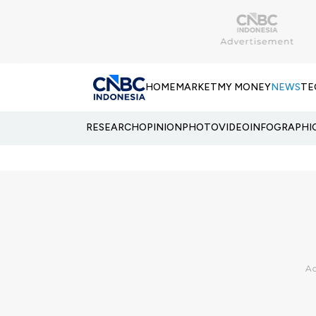
HOME
MARKET
MY MONEY
NEWS
TE
RESEARCH
OPINION
PHOTO
VIDEO
INFOGRAPHI