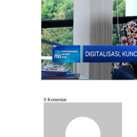
Selengkapnya saksikan dialog Dina Gurn
(Persero) Ira Puspadewi dalam BUMN Pe
Indonesia, Senin (28/08/2023).
Bagikan:
#bumn performance report 2023
#asdp