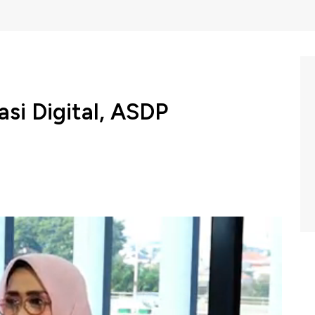
asi Digital, ASDP
sia Ferry berhasil mencetak laba tertinggi sepanjang
 digitalisasi.
tantangan ASDP hadapi demi menyambungkan negara
nfrastruktur dan kebiasaan masyarakat. Hal inilah yang
sia Ferry (Persero).