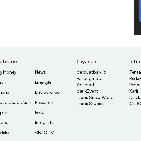
ategori
Layanan
Info
y Money
News
berbuatbaik.id
Tent
Pasangmata
Redak
ech
Lifestyle
Adsmart
Pedom
detikEvent
Karir
haria
Entrepreneur
Trans Snow World
Discl
uap Cuap Cuan
Research
Trans Studio
CNBC 
pini
Foto
ideo
Infografis
ndeks
CNBC TV