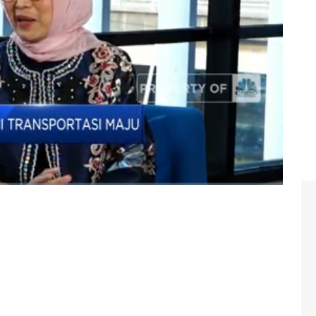
ing bersama Direktur Utama PT ASDP Indonesia Ferry
rformance Report 2023 di Program Evening Up CNBC