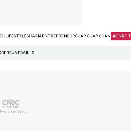
CH
LIFESTYLE
SHARIA
ENTREPRENEUR
CUAP CUAP CUAN
CNBC 
C
BERBUATBAIK.ID