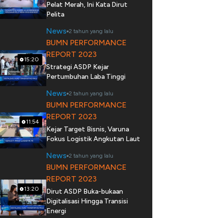
Pelat Merah, Ini Kata Dirut
Pelita
News
2 tahun yang lalu
BUMN PERFORMANCE
REPORT 2023
15:20
Strategi ASDP Kejar
Pertumbuhan Laba Tinggi
News
2 tahun yang lalu
BUMN PERFORMANCE
REPORT 2023
11:54
Kejar Target Bisnis, Varuna
Fokus Logistik Angkutan Laut
News
2 tahun yang lalu
BUMN PERFORMANCE
REPORT 2023
13:20
Dirut ASDP Buka-bukaan
Digitalisasi Hingga Transisi
Energi