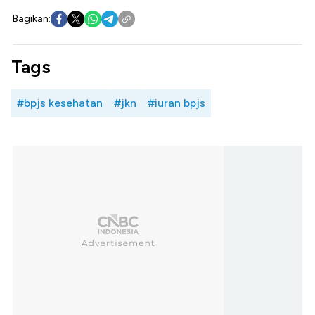
Bagikan:
Tags
#bpjs kesehatan
#jkn
#iuran bpjs