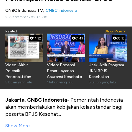
CNBC Indonesia TV,
CNBC Indonesia
26 September 2020 16:10
Related
Show More
14:32
01:43
08:33
Video: Akhir
Video: Potensi
Utak-Atik Program
Polemik
Besar Layanan
JKN BPJS
Penonaktifan
Asuransi Kesehatan
Kesehatan
Jutaan Peserta
5 bulan yang lalu
RI
1 tahun yang lalu
5 tahun yang lalu
BPJS Kesehatan
Jakarta, CNBC Indonesia-
Pemerintah Indonesia
akan memberlakukan kebijakan kelas standar bagi
peserta BPJS Kesehat...
Show More