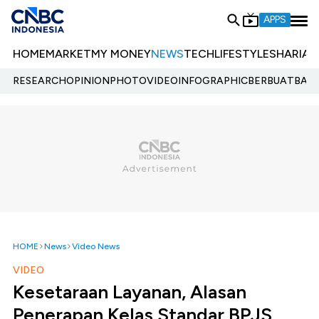
APPS
HOME
MARKET
MY MONEY
NEWS
TECH
LIFESTYLE
SHARIA
E
RESEARCH
OPINION
PHOTO
VIDEO
INFOGRAPHIC
BERBUATBAIK.
HOME
News
Video News
VIDEO
Kesetaraan Layanan, Alasan
Penerapan Kelas Standar BPJS