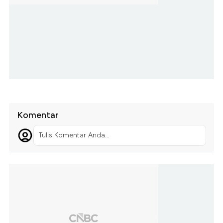
Komentar
Tulis Komentar Anda...