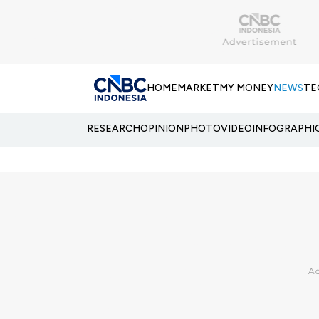
HOME
MARKET
MY MONEY
NEWS
TE
RESEARCH
OPINION
PHOTO
VIDEO
INFOGRAPHI