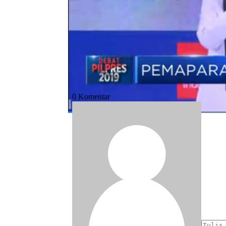
Bagikan:
#visi misi cawapres 2019
#kesehatan