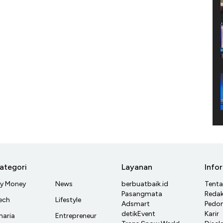
ategori
Layanan
Info
y Money
News
berbuatbaik.id
Tent
Pasangmata
Redak
ech
Lifestyle
Adsmart
Pedom
detikEvent
Karir
haria
Entrepreneur