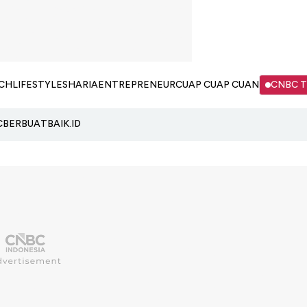
CH
LIFESTYLE
SHARIA
ENTREPRENEUR
CUAP CUAP CUAN
CNBC 
C
BERBUATBAIK.ID