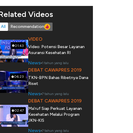
Related Videos
All
Recommendation
VIDEO
01:43
Video: Potensi Besar Layanan
Asuransi Kesehatan RI
News
1 tahun yang lalu
DEBAT CAWAPRES 2019
06:23
TKN-BPN Bahas Ribetnya Dana
Riset
News
7 tahun yang lalu
DEBAT CAWAPRES 2019
Ma'ruf Siap Perkuat Layanan
02:47
Kesehatan Melalui Program
JKN-KIS
News
7 tahun yang lalu