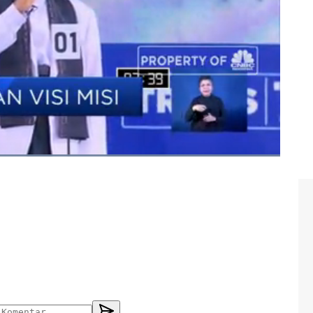
#jkn
#bpjs kesehatan