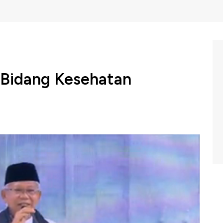
i Bidang Kesehatan
l presiden memaparkan visi dan misi, salah satunya di
mor Urut 01 untuk melanjutkan program Jaminan
mor Urut 02 berjanji untuk memperbaiki defisit
ng digelar Komisi Pemilihan Umum di Hotel Sultan,
 ini.