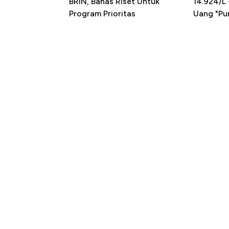
BRIN, Bahas Riset Untuk
14.924/L
Program Prioritas
Uang "Pun