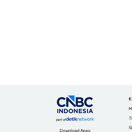
K
M
T
part of
S
Download Apps