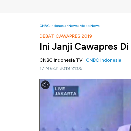
CNBC Indonesia
News
Video News
DEBAT CAWAPRES 2019
Ini Janji Cawapres D
CNBC Indonesia TV,
CNBC Indonesia
17 March 2019 21:05
Jakarta, CNBC Indonesia -
Para calon waki
bidang kesehatan. Simak janji Cawapres No
Kesehatan Nasional. Sedangkan Cawapres No
di BPJS Kesehatan.
Selengkapnya dalam Debat Cawapres 2019 ya
Jakarta (Minggu, 17/03/2019) di video berikut