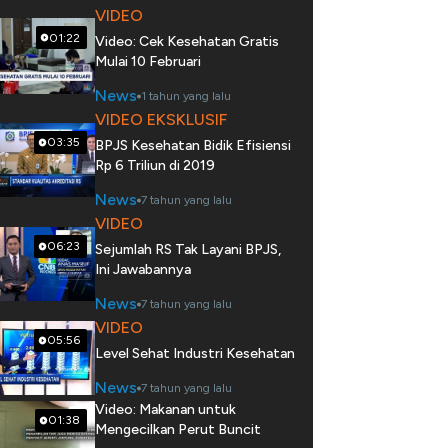
VIDEO
01:22
Video: Cek Kesehatan Gratis
Mulai 10 Februari
News
1 tahun yang lalu
VIDEO EKSKLUSIF
03:35
BPJS Kesehatan Bidik Efisiensi
Rp 6 Triliun di 2019
News
7 tahun yang lalu
VIDEO
06:23
Sejumlah RS Tak Layani BPJS,
Ini Jawabannya
News
7 tahun yang lalu
VIDEO
05:56
Level Sehat Industri Kesehatan
News
7 tahun yang lalu
Video: Makanan untuk
01:38
Mengecilkan Perut Buncit