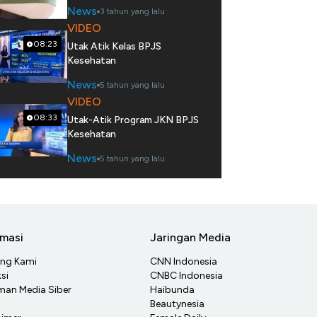
News
3 tahun yang lalu
VIDEO
08:23
Utak Atik Kelas BPJS
Kesehatan
News
5 tahun yang lalu
VIDEO
08:33
Utak-Atik Program JKN BPJS
Kesehatan
News
5 tahun yang lalu
rmasi
Jaringan Media
ang Kami
CNN Indonesia
si
CNBC Indonesia
an Media Siber
Haibunda
Beautynesia