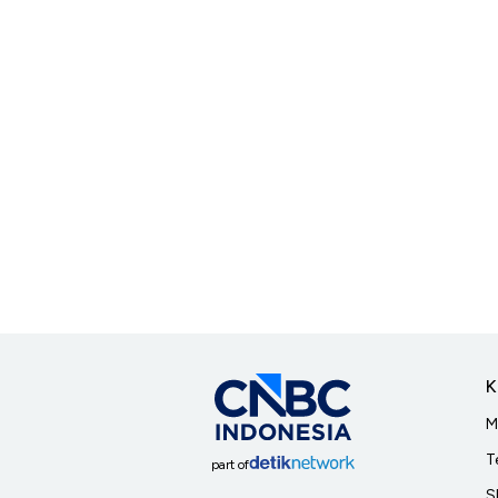
K
M
T
part of
S