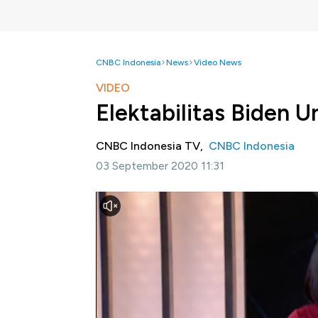
CNBC Indonesia
News
Video News
VIDEO
Elektabilitas Biden 
CNBC Indonesia TV,
CNBC Indonesia
03 September 2020 11:31
Jakarta, CNBC Indonesia-
Sejumlah pollin
Namun usai konvensi digelar keunggulan Bid
Hingga 2 September sumber dari dua polling y
menunjukkan jarak yang menipis antara keun
Selengkapnya dalam program Squawk Box CN