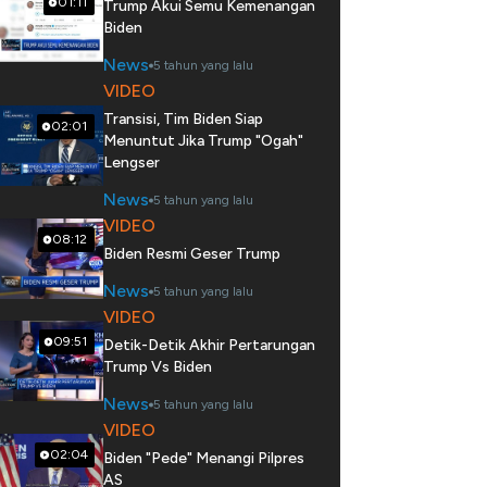
01:11
Trump Akui Semu Kemenangan
Biden
News
5 tahun yang lalu
VIDEO
Transisi, Tim Biden Siap
02:01
Menuntut Jika Trump "Ogah"
Lengser
News
5 tahun yang lalu
VIDEO
08:12
Biden Resmi Geser Trump
News
5 tahun yang lalu
VIDEO
09:51
Detik-Detik Akhir Pertarungan
Trump Vs Biden
News
5 tahun yang lalu
VIDEO
02:04
Biden "Pede" Menangi Pilpres
AS