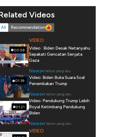
Related Videos
All
Recommendation
VIDEO :
Video : Biden Desak Netanyahu
00:58
Sepakati Gencatan Senjata
Gaza
News
1 tahun yang lalu
Video: Biden Buka Suara Soal
01:39
Penembakan Trump
News
2 tahun yang lalu
Video: Pendukung Trump Lebih
Royal Ketimbang Pendukung
01:21
Biden
News
2 tahun yang lalu
VIDEO