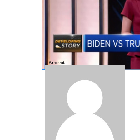
Bagikan:
#biden
#trump
#poling