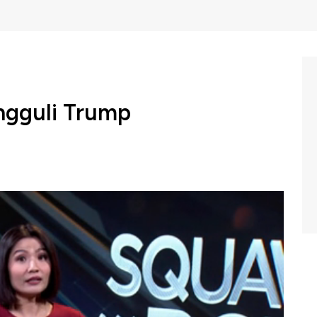
Ungguli Trump
g masih menempatkan Joe Biden unggul dari pada Trump.
en justru makin menipis dibanding sang petahana.
akni FiveThirtyEight dan Real Clear Politics kian
ggulan Biden atas Trump.
BC Indonesia (Kamis, 03/09/2020) berikut ini.