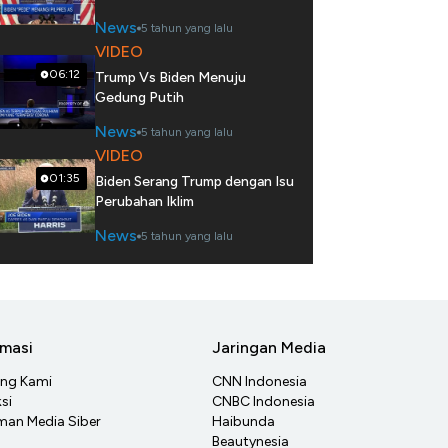
News
5 tahun yang lalu
VIDEO
06:12
Trump Vs Biden Menuju
Gedung Putih
News
5 tahun yang lalu
VIDEO
01:35
Biden Serang Trump dengan Isu
Perubahan Iklim
News
5 tahun yang lalu
rmasi
Jaringan Media
ang Kami
CNN Indonesia
si
CNBC Indonesia
an Media Siber
Haibunda
Beautynesia