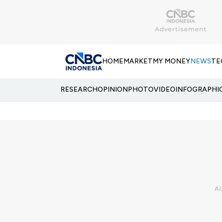
HOME
MARKET
MY MONEY
NEWS
TE
RESEARCH
OPINION
PHOTO
VIDEO
INFOGRAPHI