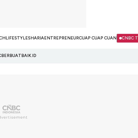
CH
LIFESTYLE
SHARIA
ENTREPRENEUR
CUAP CUAP CUAN
CNBC 
C
BERBUATBAIK.ID