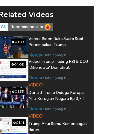
Related Videos
All
Recommendation
Video: Biden Buka Suara Soal
01:39
Penembakan Trump
News
2 tahun yang lalu
Video: Trump Tuding FBI & DOJ
01:05
'Dikendarai' Demokrat
News
3 tahun yang lalu
VIDEO
01:55
Donald Trump Diduga Korupsi,
Nilai Kerugian Negara Rp 3,7 T
News
3 tahun yang lalu
VIDEO
01:11
Trump Akui Semu Kemenangan
Biden