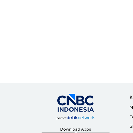
K
M
T
part of
S
Download Apps