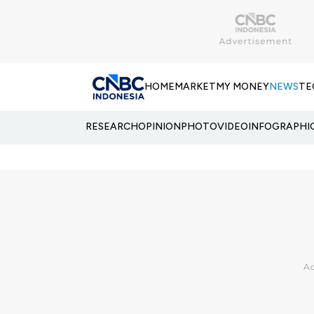
HOME
MARKET
MY MONEY
NEWS
TE
RESEARCH
OPINION
PHOTO
VIDEO
INFOGRAPHI