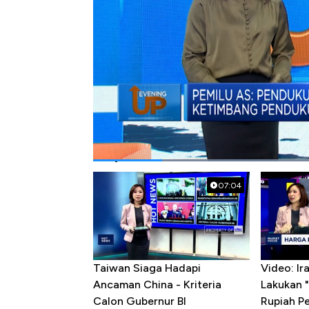
#trump
#biden
#pemilu as
Popular Videos
07:04
Taiwan Siaga Hadapi
Video: I
Ancaman China - Kriteria
Lakukan "
Calon Gubernur BI
Rupiah P