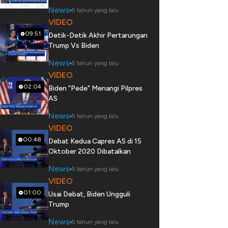
News
5 tahun yang lalu
VIDEO
09:51
Detik-Detik Akhir Pertarungan
Trump Vs Biden
News
5 tahun yang lalu
VIDEO
02:04
Biden "Pede" Menangi Pilpres
AS
News
5 tahun yang lalu
VIDEO
00:48
Debat Kedua Capres AS di 15
Oktober 2020 Dibatalkan
News
5 tahun yang lalu
VIDEO
01:00
Usai Debat, Biden Ungguli
Trump
News
5 tahun yang lalu