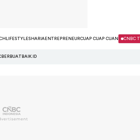
CH
LIFESTYLE
SHARIA
ENTREPRENEUR
CUAP CUAP CUAN
CNBC 
C
BERBUATBAIK.ID