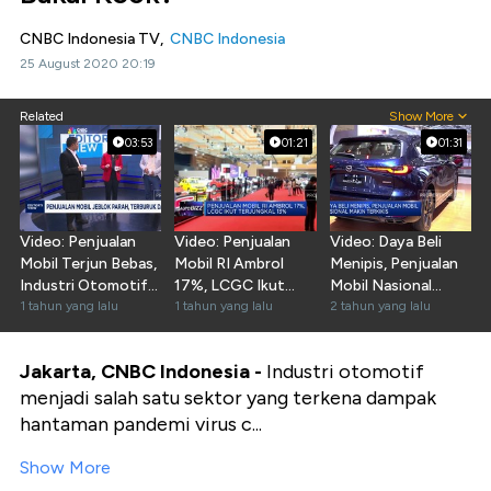
CNBC Indonesia TV,
CNBC Indonesia
25 August 2020 20:19
Related
Show More
03:53
01:21
01:31
Video: Penjualan
Video: Penjualan
Video: Daya Beli
Mobil Terjun Bebas,
Mobil RI Ambrol
Menipis, Penjualan
Industri Otomotif
17%, LCGC Ikut
Mobil Nasional
Kian Terjepit
1 tahun yang lalu
Terjungkal 13%
1 tahun yang lalu
Makin Terkikis
2 tahun yang lalu
Jakarta, CNBC Indonesia -
Industri otomotif
menjadi salah satu sektor yang terkena dampak
hantaman pandemi virus c...
Show More