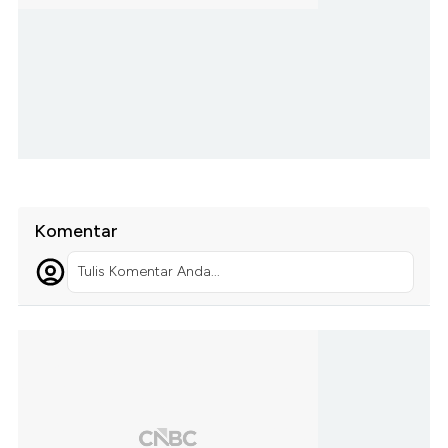
Komentar
Tulis Komentar Anda...