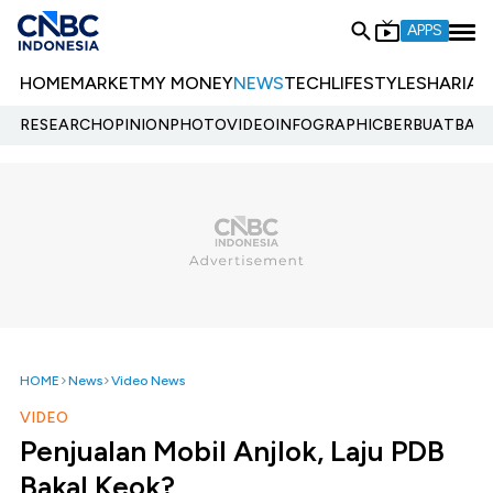
APPS
HOME
MARKET
MY MONEY
NEWS
TECH
LIFESTYLE
SHARIA
E
RESEARCH
OPINION
PHOTO
VIDEO
INFOGRAPHIC
BERBUATBAIK.
HOME
News
Video News
VIDEO
Penjualan Mobil Anjlok, Laju PDB
Bakal Keok?