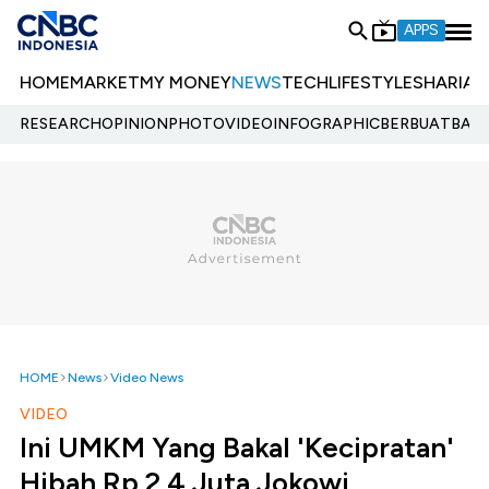
APPS
HOME
MARKET
MY MONEY
NEWS
TECH
LIFESTYLE
SHARIA
E
RESEARCH
OPINION
PHOTO
VIDEO
INFOGRAPHIC
BERBUATBAIK.
HOME
News
Video News
VIDEO
Ini UMKM Yang Bakal 'Kecipratan'
Hibah Rp 2,4 Juta Jokowi