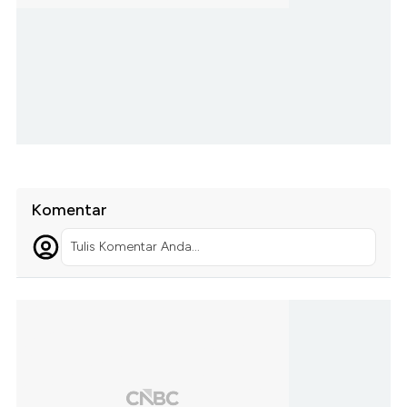
Komentar
Tulis Komentar Anda...