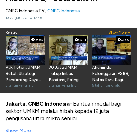
CNBC Indonesia TV,
CNBC Indonesia
13 August 2020 12:45
Related
Show More
03:53
03:21
03:00
Pak Teten, UMKM
30 Juta UMKM
Akumindo:
Butuh Strategi
Tutup Imbas
Pelonggaran PSBB,
Pendorong Daya
Pandemi, Paling
Nafas Baru Bagi
Saing
5 tahun yang lalu
Parah Sektor
5 tahun yang lalu
Kebangkitan UMKM
5 tahun yang lalu
Wisata
Jakarta, CNBC Indonesia-
Bantuan modal bagi
sektor UMKM melalui hibah kepada 12 juta
pengusaha ultra mikro senilai...
Show More