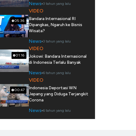
News
3 tahun yang lalu
VIDEO
Bandara Internasional RI
05:36
Dipangkas, Ngaruh ke Bisnis
Wisata?
News
3 tahun yang lalu
VIDEO
01:16
Jokowi: Bandara Internasional
di Indonesia Terlalu Banyak
News
6 tahun yang lalu
VIDEO
Indonesia Deportasi WN
00:47
Jepang yang Diduga Terjangkit
Corona
News
6 tahun yang lalu