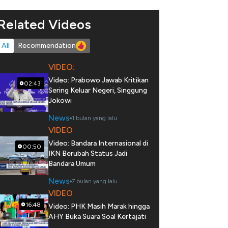
Related Videos
All
Recommendation
VIDEO:
Video: Prabowo Jawab Kritikan
02:43
Sering Keluar Negeri, Singgung
Jokowi
News
1 bulan yang lalu
VIDEO
Video: Bandara Internasional di
00:50
IKN Berubah Status Jadi
Bandara Umum
News
7 bulan yang lalu
VIDEO
16:48
Video: PHK Masih Marak hingga
AHY Buka Suara Soal Kertajati