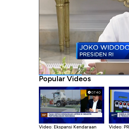
Bagikan:
#bandara internasional
#jokowi
Popular Videos
07:40
Video: Ekspansi Kendaraan
Video: P