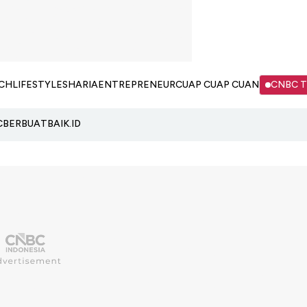
CH
LIFESTYLE
SHARIA
ENTREPRENEUR
CUAP CUAP CUAN
CNBC 
C
BERBUATBAIK.ID