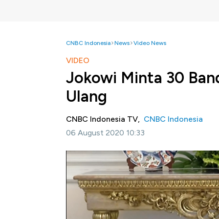
CNBC Indonesia
News
Video News
VIDEO
Jokowi Minta 30 Band
Ulang
CNBC Indonesia TV,
CNBC Indonesia
06 August 2020 10:33
Jakarta, CNBC Indonesia -
Presiden Joko 
ditinjau ulang. Menurutnya, bandara internas
Ke depan, Jokowi minta agar dilihat berdas
pariwisata di dalam negeri.
Simak penjelasan Jokowi dalam video berikut 