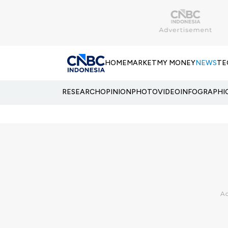
HOME
MARKET
MY MONEY
NEWS
TE
RESEARCH
OPINION
PHOTO
VIDEO
INFOGRAPHI