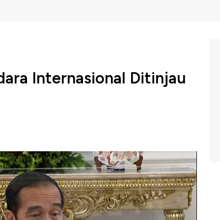
ara Internasional Ditinjau
Widodo meminta agar jumlah bandara internasional
ional yang ada saat ini cukup banyak dan tidak merata.
arkan letak geografis untuk dapat memaksimalkan potensi
ini.