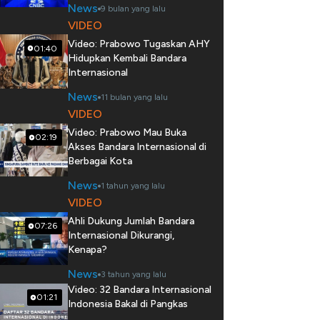
News
9 bulan yang lalu
VIDEO
Video: Prabowo Tugaskan AHY
01:40
Hidupkan Kembali Bandara
Internasional
News
11 bulan yang lalu
VIDEO
Video: Prabowo Mau Buka
02:19
Akses Bandara Internasional di
Berbagai Kota
News
1 tahun yang lalu
VIDEO
Ahli Dukung Jumlah Bandara
07:26
Internasional Dikurangi,
Kenapa?
News
3 tahun yang lalu
Video: 32 Bandara Internasional
01:21
Indonesia Bakal di Pangkas