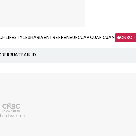
CH
LIFESTYLE
SHARIA
ENTREPRENEUR
CUAP CUAP CUAN
CNBC 
C
BERBUATBAIK.ID