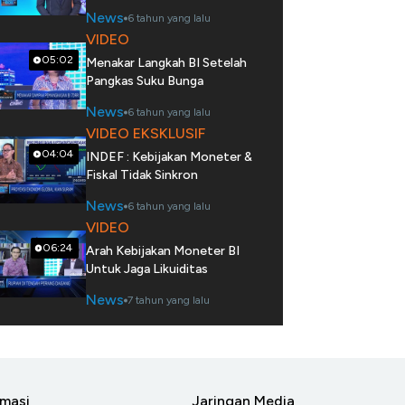
News
6 tahun yang lalu
VIDEO
05:02
Menakar Langkah BI Setelah
Pangkas Suku Bunga
News
6 tahun yang lalu
VIDEO EKSKLUSIF
04:04
INDEF : Kebijakan Moneter &
Fiskal Tidak Sinkron
News
6 tahun yang lalu
VIDEO
06:24
Arah Kebijakan Moneter BI
Untuk Jaga Likuiditas
News
7 tahun yang lalu
rmasi
Jaringan Media