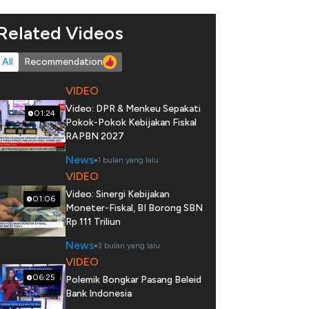
Related Videos
All
Recommendation
VIDEO
Video: DPR & Menkeu Sepakati
01:24
Pokok-Pokok Kebijakan Fiskal
RAPBN 2027
News
1 bulan yang lalu
VIDEO
Video: Sinergi Kebijakan
01:06
Moneter-Fiskal, BI Borong SBN
Rp 111 Triliun
News
3 bulan yang lalu
VIDEO
06:25
Polemik Bongkar Pasang Beleid
Bank Indonesia