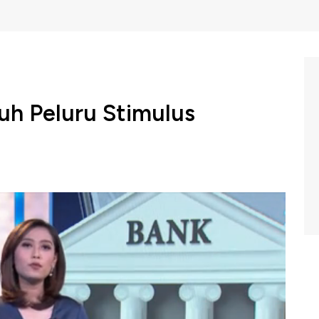
uh Peluru Stimulus
an telah mendapatkan guyuran stimulus fiskal dan
na yang begitu keras, stimulus yang digelontorkan
nerja di tengah kondisi ekonomi yang tidak normal
vestime CNBC Indonesia (Rabu, 29/07/2020) berikut ini
.