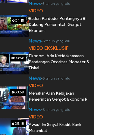
News
5 tahun yang lalu
VIDEO
Raden Pardede: Pentingnya BI
04:15
Dukung Pemerintah Genjot
Ekonomi
News
6 tahun yang lalu
VIDEO EKSKLUSIF
Ekonom: Ada Ketidaksamaan
03:58
Pandangan Otoritas Moneter &
Fiskal
News
6 tahun yang lalu
VIDEO
03:59
Menakar Arah Kebijakan
Pemerintah Genjot Ekonomi RI
News
6 tahun yang lalu
VIDEO
05:18
Awas! Ini Sinyal Kredit Bank
Melambat