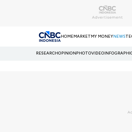
HOME
MARKET
MY MONEY
NEWS
TE
RESEARCH
OPINION
PHOTO
VIDEO
INFOGRAPHI