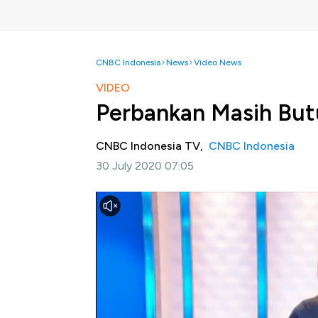
CNBC Indonesia
News
Video News
VIDEO
Perbankan Masih But
CNBC Indonesia TV,
CNBC Indonesia
30 July 2020 07:05
Jakarta, CNBC Indonesia -
Sektor perbank
moneter. Namun dengan hantaman virus coro
dirasa belum cukup untuk mengoptimalkan ki
karena pandemi corona.
Simak pemaparan Andi Shalini di program In