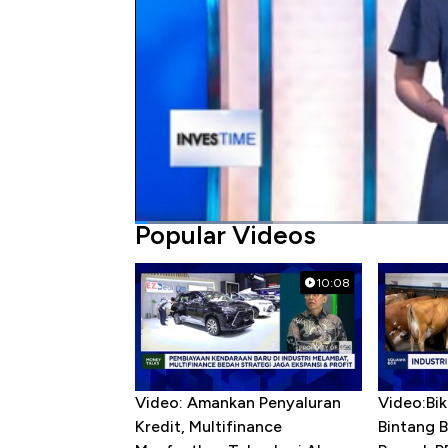
Bagikan:
#kebijakan moneter
#kebijakan fiskal
Popular Videos
10:08
Video: Amankan Penyaluran
Video:Bik
Kredit, Multifinance
Bintang 