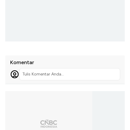
Komentar
Tulis Komentar Anda...