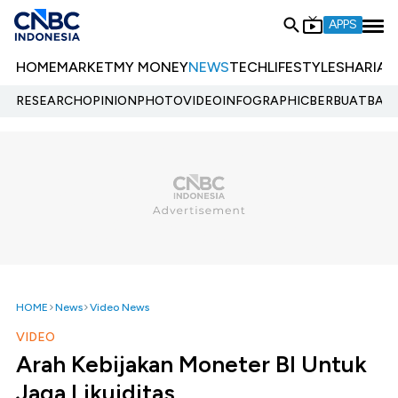
APPS
HOME
MARKET
MY MONEY
NEWS
TECH
LIFESTYLE
SHARIA
E
RESEARCH
OPINION
PHOTO
VIDEO
INFOGRAPHIC
BERBUATBAIK.
HOME
News
Video News
VIDEO
Arah Kebijakan Moneter BI Untuk
Jaga Likuiditas