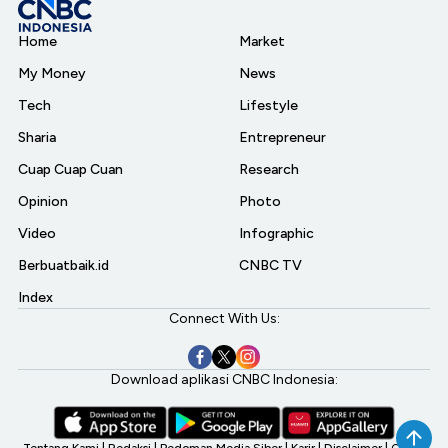
Home
Market
My Money
News
Tech
Lifestyle
Sharia
Entrepreneur
Cuap Cuap Cuan
Research
Opinion
Photo
Video
Infographic
Berbuatbaik.id
CNBC TV
Index
Connect With Us:
Download aplikasi CNBC Indonesia:
Tentang Kami
|
Redaksi
|
Pedoman Media Siber
|
Karir
|
Disclaimer
|
CNBC