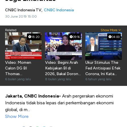
CNBC Indonesia TV,
CNBC Indonesia
30 June 2019 15:00
Related
Show More
18:20
09:16
04:00
Video: Momen
Video: Begini Arah
Ukur Stimulus The
Calon DG BI
Kebijakan BI di
Fed Antisipasi Efek
Thomas
2026, Bakal Dorong
Corona, Ini Kata
Djiwandono Jalani
6 bulan yang lalu
Ekonomi RI
8 bulan yang lalu
Ekonom
6 tahun yang lalu
Fit & Proper Tes
Jakarta, CNBC Indonesia-
Arah pergerakan ekonomi
Indonesia tidak bisa lepas dari perkembangan ekonomi
global, di m...
Show More