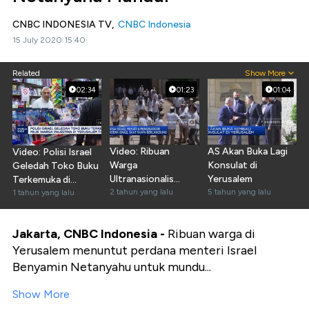
CNBC INDONESIA TV,
CNBC Indonesia
15 July 2020 15:40
Related
Show More
02:34
01:23
01:04
Video: Ribuan
AS Akan Buka Lagi
Video: Polisi Israel
Warga
Konsulat di
Geledah Toko Buku
Ultranasionalis
Yerusalem
Terkemuka di
Israel Gelar Pawai di
2 tahun yang lalu
5 tahun yang lalu
Yerusalem
1 tahun yang lalu
Yerusalem
Jakarta, CNBC Indonesia -
Ribuan warga di
Yerusalem menuntut perdana menteri Israel
Benyamin Netanyahu untuk mundu...
Show More