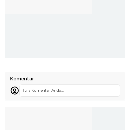
Komentar
Tulis Komentar Anda...