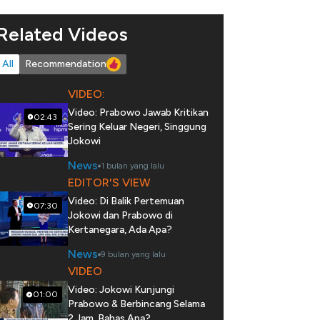
Related Videos
All
Recommendation
VIDEO:
Video: Prabowo Jawab Kritikan
02:43
Sering Keluar Negeri, Singgung
Jokowi
News
1 bulan yang lalu
EDITOR'S VIEW
Video: Di Balik Pertemuan
07:30
Jokowi dan Prabowo di
Kertanegara, Ada Apa?
News
9 bulan yang lalu
VIDEO
Video: Jokowi Kunjungi
01:00
Prabowo & Berbincang Selama
2 Jam, Bahas Apa?