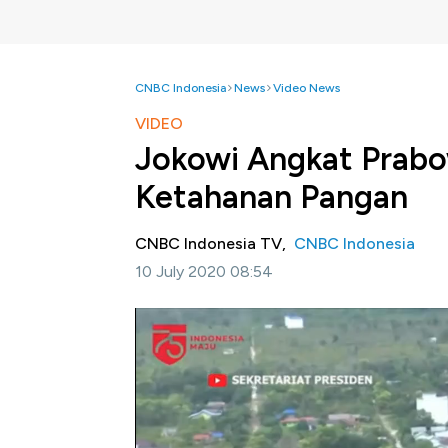
CNBC Indonesia
News
Video News
VIDEO
Jokowi Angkat Prabo
Ketahanan Pangan
CNBC Indonesia TV,
CNBC Indonesia
10 July 2020 08:54
Jakarta, CNBC Indonesia-
Presiden Joko 
food estate kepada Kementerian Pertahana
Joko Widodo menargetkan pembangunan food
bisa rampung tahun ini.
Selengkapnya dalam program Squawk Box CN