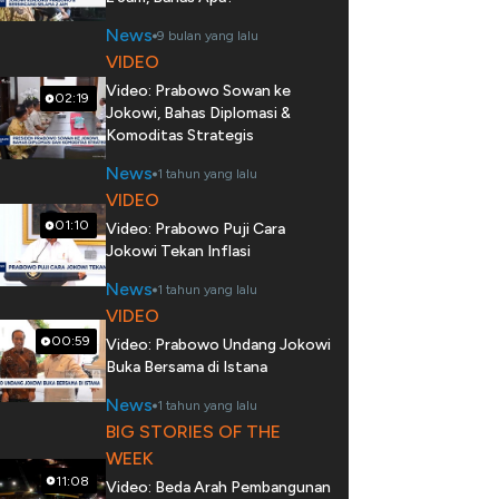
News
9 bulan yang lalu
VIDEO
Video: Prabowo Sowan ke
02:19
Jokowi, Bahas Diplomasi &
Komoditas Strategis
News
1 tahun yang lalu
VIDEO
01:10
Video: Prabowo Puji Cara
Jokowi Tekan Inflasi
News
1 tahun yang lalu
VIDEO
00:59
Video: Prabowo Undang Jokowi
Buka Bersama di Istana
News
1 tahun yang lalu
BIG STORIES OF THE
WEEK
11:08
Video: Beda Arah Pembangunan