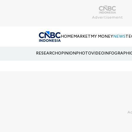
HOME
MARKET
MY MONEY
NEWS
TE
RESEARCH
OPINION
PHOTO
VIDEO
INFOGRAPHI