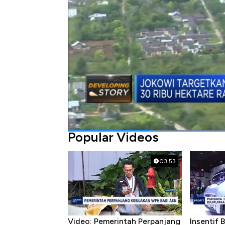
Bagikan:
#jokowi
#prabowo
#pangan
Popular Videos
03:53
Video: Pemerintah Perpanjang
Insentif 