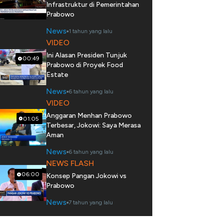
Infrastruktur di Pemerintahan
Prabowo
News
1 tahun yang lalu
VIDEO
Ini Alasan Presiden Tunjuk
00:49
Prabowo di Proyek Food
Estate
News
6 tahun yang lalu
VIDEO
Anggaran Menhan Prabowo
01:05
Terbesar, Jokowi: Saya Merasa
Aman
News
6 tahun yang lalu
NEWS FLASH
06:00
Konsep Pangan Jokowi vs
Prabowo
News
7 tahun yang lalu