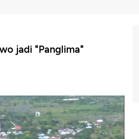
wo jadi "Panglima"
Widodo memberikan tanggung jawab untuk memperkuat
n yang dikomandoi oleh Prabowo Subianto. Presiden
 estate seluas 30 ribu hektare di Kalimantan Tengah
BC Indonesia (Jumat, 10/07/2020) berikut ini.