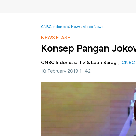
CNBC Indonesia
News
Video News
NEWS FLASH
Konsep Pangan Joko
CNBC Indonesia TV & Leon Saragi,
CNBC 
18 February 2019 11:42
Jakarta, CNBC Indonesia-
Pada debat ked
sempat menyinggung soal janji presiden Jo
Prabowo menilai impor pangan yang dilakuk
capres nomor urut 01 Joko Widodo menilai,
menguntungkan petani.
Ikuti pernyataan dua capres terkait pangan