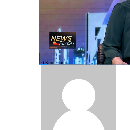
Indonesia (Senin, 18/02/2019).
Bagikan:
#news flash
#debat capres 2019
#jok