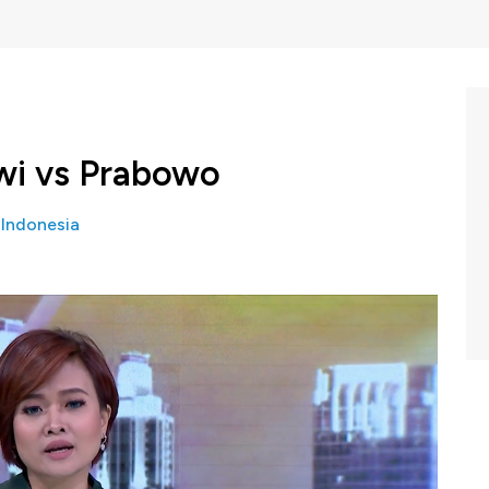
wi vs Prabowo
Indonesia
ua, capres nomor urut 02 Prabowo Subianto juga
kowi, yang tak akan membuat kebijakan impor pangan.
an pada masa panen malah merugikan petani. Sementara
 impor dilakukan untuk menyeimbangkan harga dan juga
 dalam
News Flash program Squawk Box CNBC