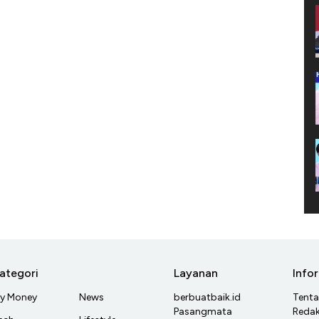
ategori
Layanan
Info
y Money
News
berbuatbaik.id
Tent
Pasangmata
Redak