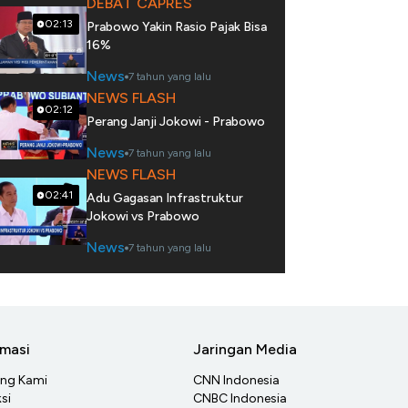
DEBAT CAPRES
02:13
Prabowo Yakin Rasio Pajak Bisa
16%
News
7 tahun yang lalu
NEWS FLASH
02:12
Perang Janji Jokowi - Prabowo
News
7 tahun yang lalu
NEWS FLASH
02:41
Adu Gagasan Infrastruktur
Jokowi vs Prabowo
News
7 tahun yang lalu
rmasi
Jaringan Media
ang Kami
CNN Indonesia
si
CNBC Indonesia