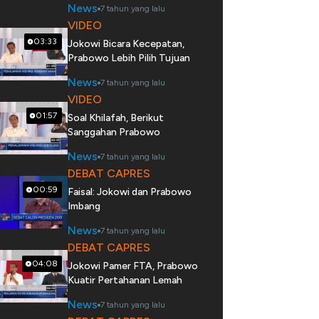
News
7 tahun yang lalu
VIDEO
03:33
Jokowi Bicara Kecepatan,
Prabowo Lebih Pilih Tujuan
News
7 tahun yang lalu
VIDEO
01:57
Soal Khilafah, Berikut
Sanggahan Prabowo
News
7 tahun yang lalu
DEBAT CAPRES
00:59
Faisal: Jokowi dan Prabowo
Imbang
News
7 tahun yang lalu
DEBAT CAPRES
04:08
Jokowi Pamer FTA, Prabowo
Kuatir Pertahanan Lemah
News
7 tahun yang lalu