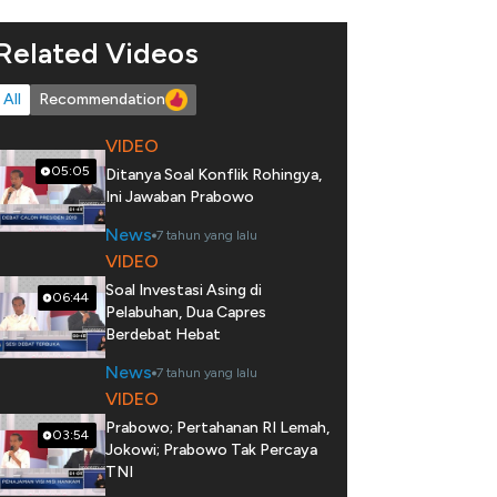
Related Videos
All
Recommendation
VIDEO
05:05
Ditanya Soal Konflik Rohingya,
Ini Jawaban Prabowo
News
7 tahun yang lalu
VIDEO
Soal Investasi Asing di
06:44
Pelabuhan, Dua Capres
Berdebat Hebat
News
7 tahun yang lalu
VIDEO
Prabowo; Pertahanan RI Lemah,
03:54
Jokowi; Prabowo Tak Percaya
TNI