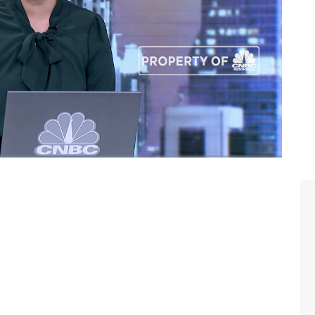
owi
#prabowo
#pangan