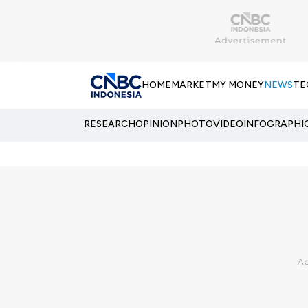
HOME
MARKET
MY MONEY
NEWS
TE
RESEARCH
OPINION
PHOTO
VIDEO
INFOGRAPHI