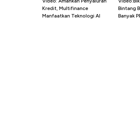
Video: Amankan Penyaluran
Video:Bik
Kredit, Multifinance
Bintang 
Manfaatkan Teknologi AI
Banyak P