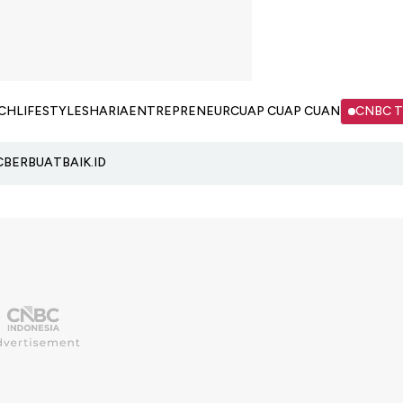
CH
LIFESTYLE
SHARIA
ENTREPRENEUR
CUAP CUAP CUAN
CNBC 
C
BERBUATBAIK.ID