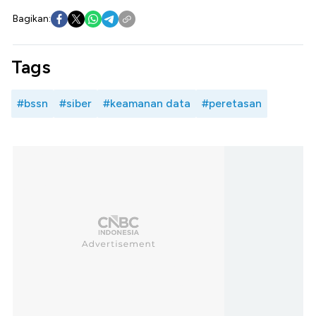
Bagikan:
Tags
#bssn
#siber
#keamanan data
#peretasan