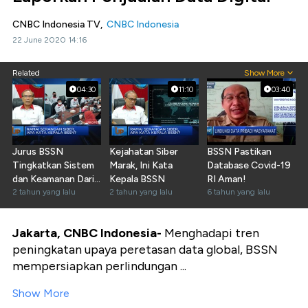
CNBC Indonesia TV,
CNBC Indonesia
22 June 2020 14:16
Related
Show More
04:30
11:10
03:40
Jurus BSSN
Kejahatan Siber
BSSN Pastikan
Tingkatkan Sistem
Marak, Ini Kata
Database Covid-19
dan Keamanan Dari
Kepala BSSN
RI Aman!
Serangan Siber
2 tahun yang lalu
2 tahun yang lalu
6 tahun yang lalu
Jakarta, CNBC Indonesia-
Menghadapi tren
peningkatan upaya peretasan data global, BSSN
mempersiapkan perlindungan ...
Show More