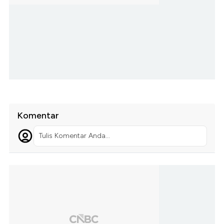
Komentar
Tulis Komentar Anda...