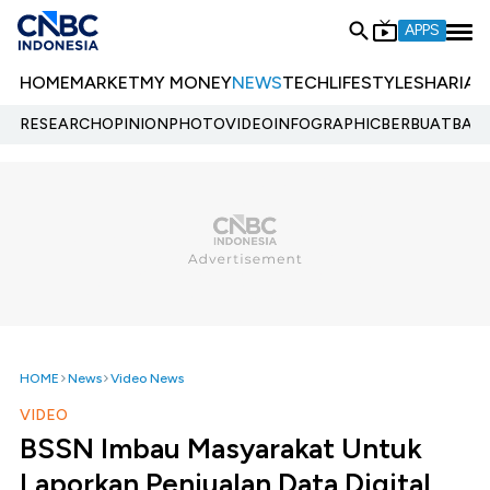
APPS
HOME
MARKET
MY MONEY
NEWS
TECH
LIFESTYLE
SHARIA
E
RESEARCH
OPINION
PHOTO
VIDEO
INFOGRAPHIC
BERBUATBAIK.
HOME
News
Video News
VIDEO
BSSN Imbau Masyarakat Untuk
Laporkan Penjualan Data Digital