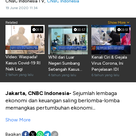
CNBC Indonesia TV,
CNBC Indonesia
19 June 2020 11:34
Related
Show More
01:11
00:57
03:51
Video: Waspada!
WNI dari Luar
Kenali Ciri & Gejala
Kasus Covid-19 RI
Negeri Sumbang
Virus Corona, Ini
Naik Lagi
Setengah Kasus
Penjelasan IDI
2 tahun yang lalu
Harian Covid RI
4 tahun yang lalu
6 tahun yang lalu
Jakarta, CNBC Indonesia-
Sejumlah lembaga
ekonomi dan keuangan saling berlomba-lomba
memangkas pertumbuhan ekonomi...
Show More
Bagikan: