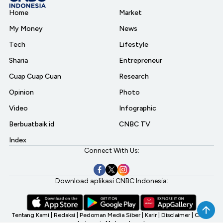
Home
Market
My Money
News
Tech
Lifestyle
Sharia
Entrepreneur
Cuap Cuap Cuan
Research
Opinion
Photo
Video
Infographic
Berbuatbaik.id
CNBC TV
Index
Connect With Us:
Download aplikasi CNBC Indonesia:
Tentang Kami
|
Redaksi
|
Pedoman Media Siber
|
Karir
|
Disclaimer
|
CNBC
Indonesia My Investment