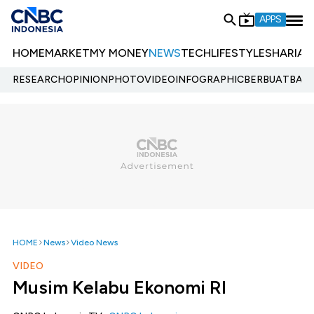
APPS
HOME
MARKET
MY MONEY
NEWS
TECH
LIFESTYLE
SHARIA
E
RESEARCH
OPINION
PHOTO
VIDEO
INFOGRAPHIC
BERBUATBAIK.
HOME
News
Video News
VIDEO
Musim Kelabu Ekonomi RI