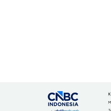
K
M
T