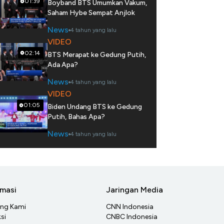
01:39
Boyband BTS Umumkan Vakum,
Saham Hybe Sempat Anjlok
News
4 tahun yang lalu
VIDEO
02:14
BTS Merapat ke Gedung Putih,
Ada Apa?
News
4 tahun yang lalu
VIDEO
01:05
Biden Undang BTS ke Gedung
Putih, Bahas Apa?
News
4 tahun yang lalu
rmasi
Jaringan Media
ang Kami
CNN Indonesia
si
CNBC Indonesia