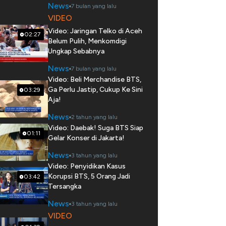
News
7 bulan yang lalu
VIDEO
Video: Jaringan Telko di Aceh
02:27
Belum Pulih, Menkomdigi
Ungkap Sebabnya
News
7 bulan yang lalu
Video: Beli Merchandise BTS,
Ga Perlu Jastip, Cukup Ke Sini
03:29
Aja!
News
2 tahun yang lalu
Video: Daebak! Suga BTS Siap
01:11
Gelar Konser di Jakarta!
News
3 tahun yang lalu
Video: Penyidikan Kasus
Korupsi BTS, 5 Orang Jadi
03:42
Tersangka
News
3 tahun yang lalu
VIDEO