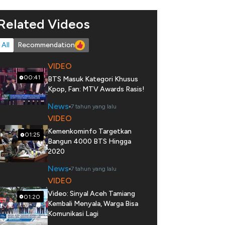
Related Videos
All
Recommendation
VIDEO
00:41
BTS Masuk Kategori Khusus
Kpop, Fan: MTV Awards Rasis!
News
7 tahun yang lalu
VIDEO
Kemenkominfo Targetkan
01:25
Bangun 4000 BTS Hingga
2020
News
7 tahun yang lalu
VIDEO
Video: Sinyal Aceh Tamiang
01:20
Kembali Menyala, Warga Bisa
Komunikasi Lagi