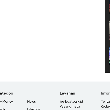
ategori
Layanan
Info
y Money
News
berbuatbaik.id
Tent
Pasangmata
Redak
ech
Lifestyle