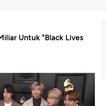
liar Untuk "Black Lives
 BTS membuktikan dukungannya dengan mendonasikan
gensi BTS, Big HIT Entertainment mengumumkan
terjadi di Negeri Paman Sam. Simak informasinya dalam
i