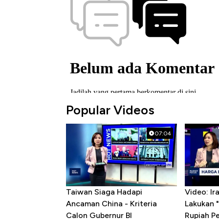
Popular Videos
07:04
Taiwan Siaga Hadapi
Video: I
Ancaman China - Kriteria
Lakukan "
Calon Gubernur BI
Rupiah P