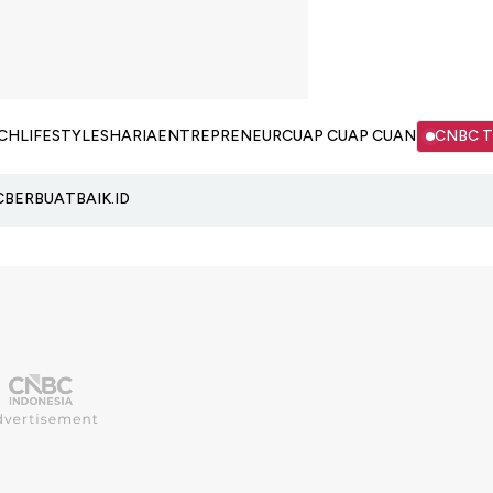
CH
LIFESTYLE
SHARIA
ENTREPRENEUR
CUAP CUAP CUAN
CNBC 
C
BERBUATBAIK.ID