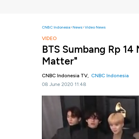
CNBC Indonesia
News
Video News
VIDEO
BTS Sumbang Rp 14 Mi
Matter"
CNBC Indonesia TV,
CNBC Indonesia
08 June 2020 11:48
Jakarta, CNBC Indonesia -
Boyband K-Pop
USD 14 Miliar untuk gerakan anti rasis. A
kepeduliannya itu terkait aksi rasisme yang 
Program Profit, Senin 08/06/2020 berikut in
Bagikan: