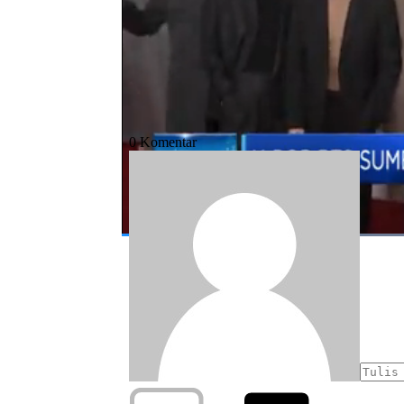
#bts
#rasisme
#black live matters
#