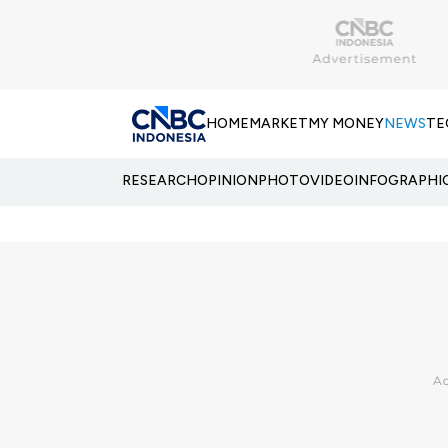
HOME
MARKET
MY MONEY
NEWS
TE
RESEARCH
OPINION
PHOTO
VIDEO
INFOGRAPHI