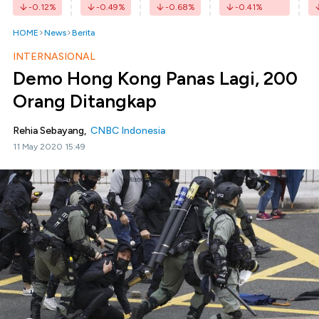
-0.12
%
-0.49
%
-0.68
%
-0.41
%
HOME
News
Berita
INTERNASIONAL
Demo Hong Kong Panas Lagi, 200
Orang Ditangkap
Rehia Sebayang,
CNBC Indonesia
11 May 2020 15:49