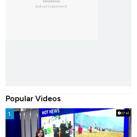
Popular Videos
1.
07:41