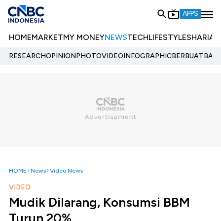
APPS
HOME
MARKET
MY MONEY
NEWS
TECH
LIFESTYLE
SHARIA
E
RESEARCH
OPINION
PHOTO
VIDEO
INFOGRAPHIC
BERBUATBAIK.
HOME
News
Video News
VIDEO
Mudik Dilarang, Konsumsi BBM
Turun 20%