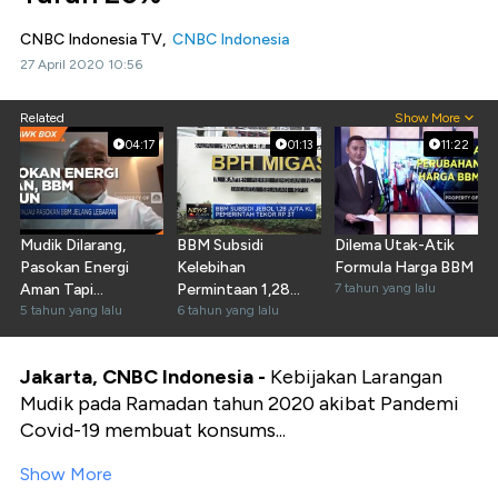
CNBC Indonesia TV,
CNBC Indonesia
27 April 2020 10:56
Related
Show More
04:17
01:13
11:22
Mudik Dilarang,
BBM Subsidi
Dilema Utak-Atik
Pasokan Energi
Kelebihan
Formula Harga BBM
Aman Tapi
Permintaan 1,28
7 tahun yang lalu
Konsumsi BBM
5 tahun yang lalu
Juta KL di 2019
6 tahun yang lalu
Turun
Jakarta, CNBC Indonesia -
Kebijakan Larangan
Mudik pada Ramadan tahun 2020 akibat Pandemi
Covid-19 membuat konsums...
Show More