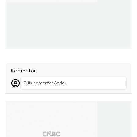
Komentar
Tulis Komentar Anda...