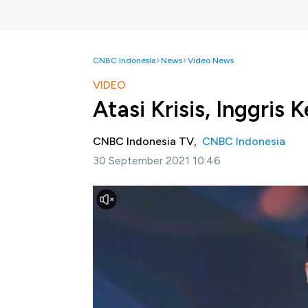
CNBC Indonesia
News
Video News
VIDEO
Atasi Krisis, Inggris
CNBC Indonesia TV,
CNBC Indonesia
30 September 2021 10:46
Jakarta, CNBC Indonesia -
Inggris akan m
bakar minyak ditengah krisis kekurangan sop
Bisnis Inggris Kwasi Kwarteng mengatakan b
antrean panjang warga yang ingin membeli 
Selengkapnya dalam program Squawk Box CNB