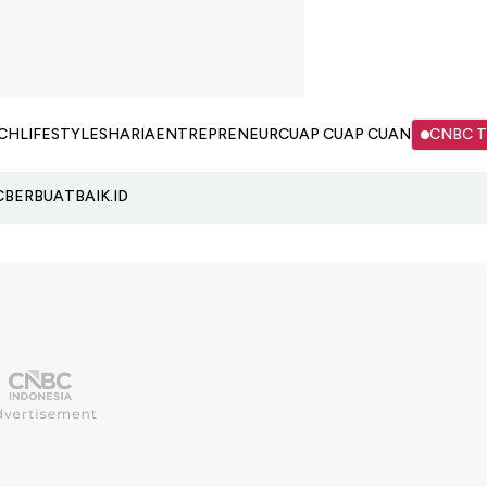
CH
LIFESTYLE
SHARIA
ENTREPRENEUR
CUAP CUAP CUAN
CNBC 
C
BERBUATBAIK.ID