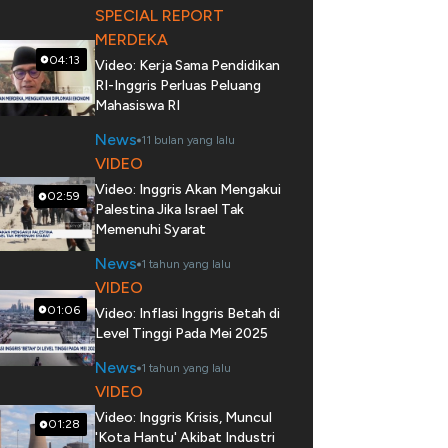
SPECIAL REPORT
MERDEKA
04:13
Video: Kerja Sama Pendidikan
RI-Inggris Perluas Peluang
Mahasiswa RI
News
11 bulan yang lalu
VIDEO
Video: Inggris Akan Mengakui
02:59
Palestina Jika Israel Tak
Memenuhi Syarat
News
1 tahun yang lalu
VIDEO
01:06
Video: Inflasi Inggris Betah di
Level Tinggi Pada Mei 2025
News
1 tahun yang lalu
VIDEO
Video: Inggris Krisis, Muncul
01:28
'Kota Hantu' Akibat Industri