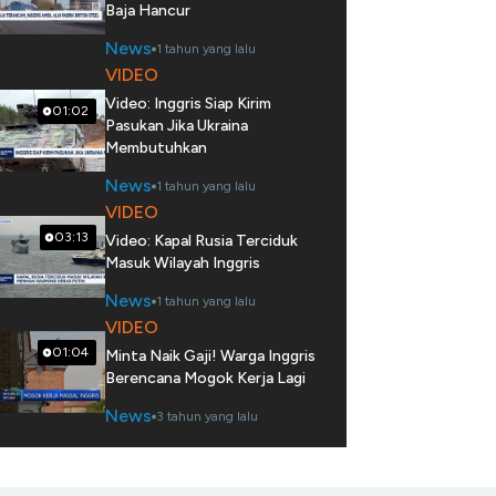
Baja Hancur
News
1 tahun yang lalu
VIDEO
Video: Inggris Siap Kirim
01:02
Pasukan Jika Ukraina
Membutuhkan
News
1 tahun yang lalu
VIDEO
03:13
Video: Kapal Rusia Terciduk
Masuk Wilayah Inggris
News
1 tahun yang lalu
VIDEO
01:04
Minta Naik Gaji! Warga Inggris
Berencana Mogok Kerja Lagi
News
3 tahun yang lalu