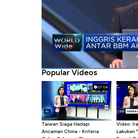
Bagikan:
#inggris
#bbm
Popular Videos
07:04
Taiwan Siaga Hadapi
Video: I
Ancaman China - Kriteria
Lakukan "