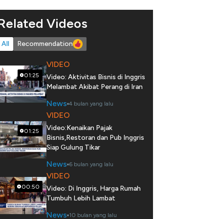
Related Videos
All
Recommendation
VIDEO
01:25
Video: Aktivitas Bisnis di Inggris
Melambat Akibat Perang di Iran
News
4 bulan yang lalu
VIDEO
Video:Kenaikan Pajak
01:25
Bisnis,Restoran dan Pub Inggris
Siap Gulung Tikar
News
6 bulan yang lalu
VIDEO
00:50
Video: Di Inggris, Harga Rumah
Tumbuh Lebih Lambat
News
10 bulan yang lalu