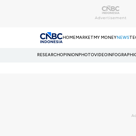
HOME
MARKET
MY MONEY
NEWS
TE
RESEARCH
OPINION
PHOTO
VIDEO
INFOGRAPHI