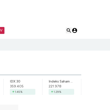
TV
IDX 30
Indeks Saham Syariah Indonesia
359.405
221.978
1.45
%
1.29
%