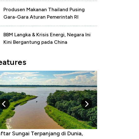
Produsen Makanan Thailand Pusing
Gara-Gara Aturan Pemerintah RI
BBM Langka & Krisis Energi, Negara Ini
Kini Bergantung pada China
eatures
tar Sungai Terpanjang di Dunia,
Negara yang War