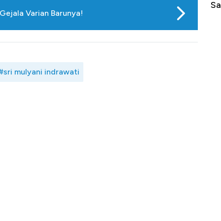
di Jaman Dulu
Sam
Gejala Varian Barunya!
#sri mulyani indrawati