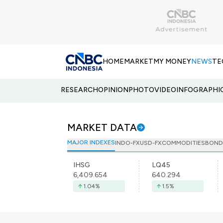
HOME
MARKET
MY MONEY
NEWS
TE
RESEARCH
OPINION
PHOTO
VIDEO
INFOGRAPHI
MARKET DATA
MAJOR INDEXES
INDO-FX
USD-FX
COMMODITIES
BOND
IHSG
LQ45
6,409.654
640.294
1.04
%
1.5
%