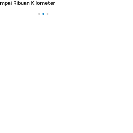
pai Ribuan Kilometer
Melancong Luar N