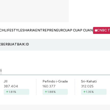
CH
LIFESTYLE
SHARIA
ENTREPRENEUR
CUAP CUAP CUAN
CNBC 
C
BERBUATBAIK.ID
S
JII
Pefindo i-Grade
Sri-Kehati
387.404
160.377
312.025
1.81
%
1.88
%
1.35
%