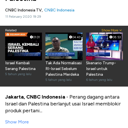
CNBC Indonesia TV,
CNBC Indonesia
11 February 2020 19:29
Related
Show More
01:01
04:43
08:53
Israel Kembali
Tak Ada Normalisasi
Skenario Trump-
Serang Palestina
RI-Israel Sebelum
Israel untuk
5 tahun yang lalu
Palestina Merdeka
Palestina
5 tahun yang lalu
6 tahun yang lalu
Jakarta, CNBC Indonesia
- Perang dagang antara
Israel dan Palestina berlanjut usai Israel memblokir
produk pertani...
Show More