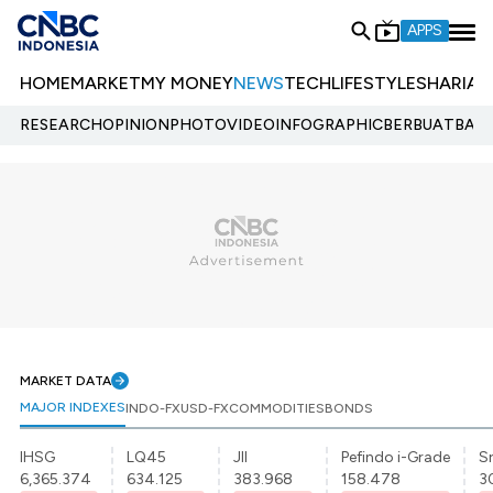
APPS
HOME
MARKET
MY MONEY
NEWS
TECH
LIFESTYLE
SHARIA
E
RESEARCH
OPINION
PHOTO
VIDEO
INFOGRAPHIC
BERBUATBAIK.
MARKET DATA
MAJOR INDEXES
INDO-FX
USD-FX
COMMODITIES
BONDS
IHSG
LQ45
JII
Pefindo i-Grade
Sr
6,365.374
634.125
383.968
158.478
3