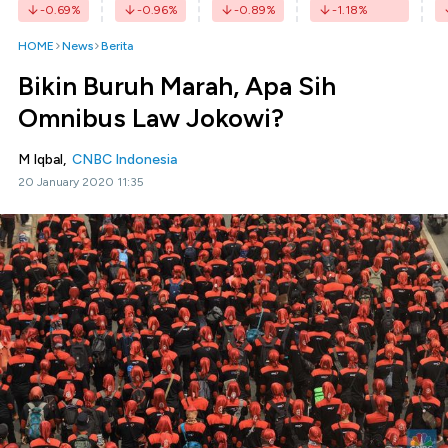
-0.69
%
-0.96
%
-0.89
%
-1.18
%
HOME
News
Berita
Bikin Buruh Marah, Apa Sih
Omnibus Law Jokowi?
M Iqbal,
CNBC Indonesia
20 January 2020 11:35