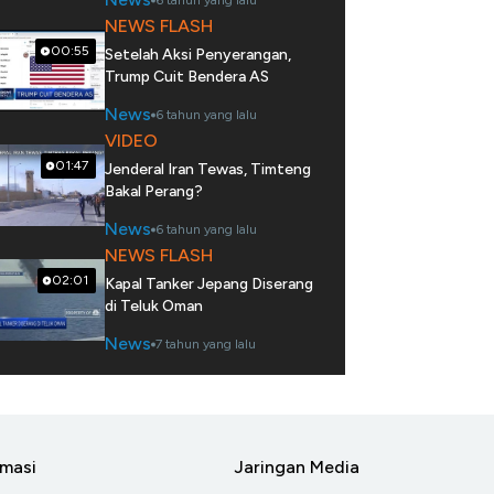
6 tahun yang lalu
NEWS FLASH
00:55
Setelah Aksi Penyerangan,
Trump Cuit Bendera AS
News
6 tahun yang lalu
VIDEO
01:47
Jenderal Iran Tewas, Timteng
Bakal Perang?
News
6 tahun yang lalu
NEWS FLASH
02:01
Kapal Tanker Jepang Diserang
di Teluk Oman
News
7 tahun yang lalu
rmasi
Jaringan Media