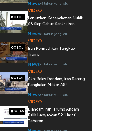
News
5 tahun yang lalu
VIDEO
01:08
Lanjutkan Kesepakatan Nuklir
AS Siap Cabut Sanksi Iran
News
5 tahun yang lalu
VIDEO
01:05
Iran Perintahkan Tangkap
Trump
News
6 tahun yang lalu
VIDEO
01:09
Aksi Balas Dendam, Iran Serang
Pangkalan Militer AS!
News
6 tahun yang lalu
VIDEO
Diancam Iran, Trump Ancam
00:46
Balik Lenyapkan 52 'Harta'
Teheran
News