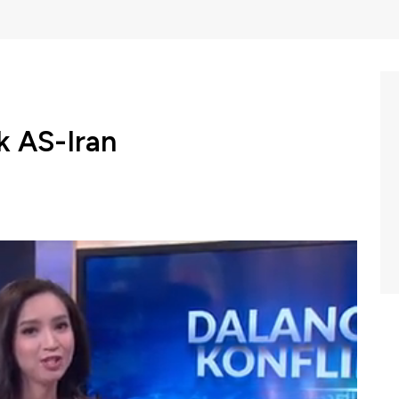
ik AS-Iran
 mereda Trump kembali membuat heboh dunia terkait
 melalui cuitannya di twitter. Apa komentar Trump? Dan
kan dalam program Closing Bell CNBC Indonesia (Senin,