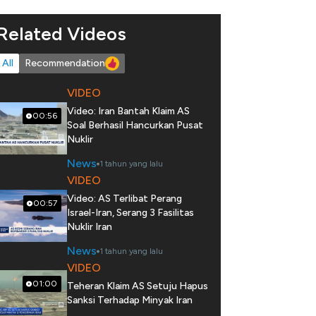
Related Videos
All
Recommendation
VIDEO
Video: Iran Bantah Klaim AS
00:56
Soal Berhasil Hancurkan Pusat
Nuklir
News
1 tahun yang lalu
VIDEO
Video: AS Terlibat Perang
00:57
Israel-Iran, Serang 3 Fasilitas
Nuklir Iran
News
1 tahun yang lalu
VIDEO
01:00
Teheran Klaim AS Setuju Hapus
Sanksi Terhadap Minyak Iran