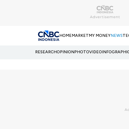
HOME
MARKET
MY MONEY
NEWS
TE
RESEARCH
OPINION
PHOTO
VIDEO
INFOGRAPHI