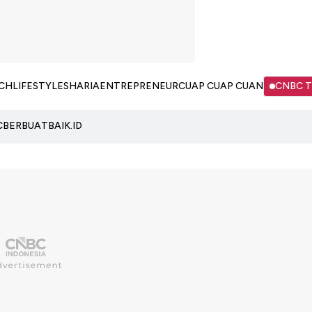
CH
LIFESTYLE
SHARIA
ENTREPRENEUR
CUAP CUAP CUAN
CNBC 
C
BERBUATBAIK.ID