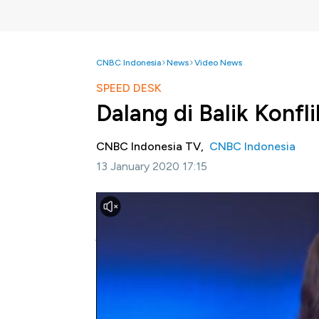
CNBC Indonesia
News
Video News
SPEED DESK
Dalang di Balik Konfl
CNBC Indonesia TV,
CNBC Indonesia
13 January 2020 17:15
Jakarta, CNBC Indonesia -
Setelah sempat
ketegangan antara Amerika Serikat dan Iran
jika siapa saja sosok di balik konflik AS-Iran?
Selengkapnya Syarifah Rahma akan menjelas
13/01/2020) berikut ini.