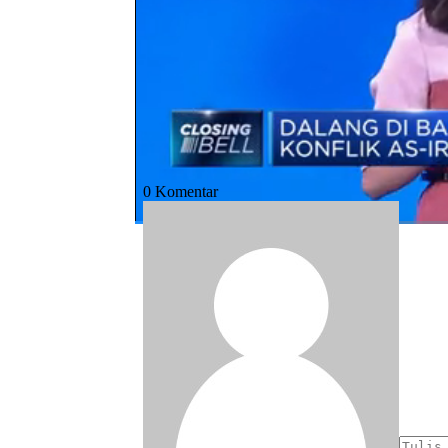
Bagikan:
#as
#iran
#trump