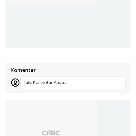
Komentar
Tulis Komentar Anda...