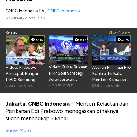
CNBC Indonesia TV,
CNBC Indonesia
06 January 2020 16:30
Related
Show More
02:16
05:17
03:50
Video: Buka-Bukaan
Video: Prabowo
Aturan PIT Tuai Pro
KKP Soal Strategi
Percepat Bangun
Kontra, Ini Kata
Sejahterakan
1.000 Kampung
Menteri Kelautan &
Nelayan
2 tahun yang lalu
Nelayan
3 bulan yang lalu
Perikanan
2 tahun yang lalu
Jakarta, CNBC Indonesia -
Menteri Kelautan dan
Perikanan Edi Prabowo menegaskan pihaknya
sudah menangkap 3 kapal ...
Show More