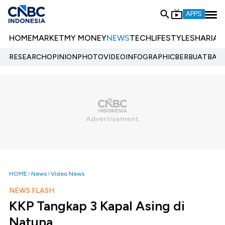
APPS
HOME
MARKET
MY MONEY
NEWS
TECH
LIFESTYLE
SHARIA
E
RESEARCH
OPINION
PHOTO
VIDEO
INFOGRAPHIC
BERBUATBAIK.
HOME
News
Video News
NEWS FLASH
KKP Tangkap 3 Kapal Asing di
Natuna