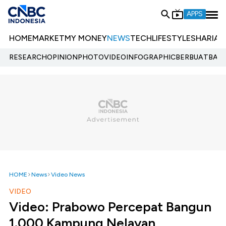
APPS
HOME
MARKET
MY MONEY
NEWS
TECH
LIFESTYLE
SHARIA
E
RESEARCH
OPINION
PHOTO
VIDEO
INFOGRAPHIC
BERBUATBAIK.
HOME
News
Video News
VIDEO
Video: Prabowo Percepat Bangun
1.000 Kampung Nelayan