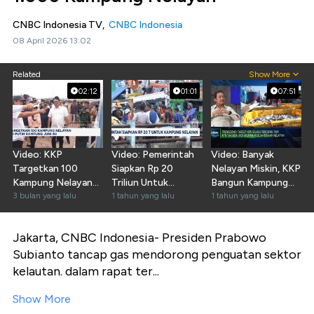
CNBC Indonesia TV,
CNBC Indonesia
08 April 2026 13:02
Related
Show More
02:12
01:01
07:51
Video: KKP
Video: Pemerintah
Video: Banyak
Targetkan 100
Siapkan Rp 20
Nelayan Miskin, KKP
Kampung Nelayan
Triliun Untuk
Bangun Kampung
Merah Putih
3 bulan yang lalu
Kampung Nelayan
1 tahun yang lalu
Nelayan Modern
1 tahun yang lalu
Rampung Juni Ini
Jakarta, CNBC Indonesia- Presiden Prabowo
Subianto tancap gas mendorong penguatan sektor
kelautan. dalam rapat ter...
Show More