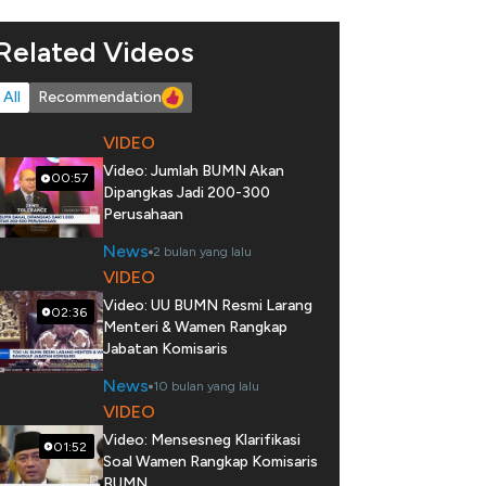
Related Videos
All
Recommendation
VIDEO
Video: Jumlah BUMN Akan
00:57
Dipangkas Jadi 200-300
Perusahaan
News
2 bulan yang lalu
VIDEO
Video: UU BUMN Resmi Larang
02:36
Menteri & Wamen Rangkap
Jabatan Komisaris
News
10 bulan yang lalu
VIDEO
Video: Mensesneg Klarifikasi
01:52
Soal Wamen Rangkap Komisaris
BUMN