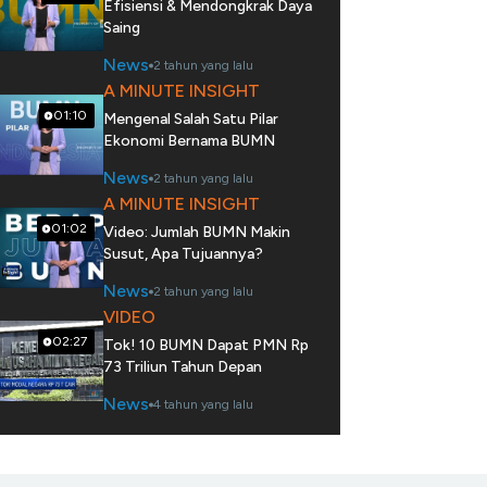
Efisiensi & Mendongkrak Daya
Saing
News
2 tahun yang lalu
A MINUTE INSIGHT
01:10
Mengenal Salah Satu Pilar
Ekonomi Bernama BUMN
News
2 tahun yang lalu
A MINUTE INSIGHT
01:02
Video: Jumlah BUMN Makin
Susut, Apa Tujuannya?
News
2 tahun yang lalu
VIDEO
02:27
Tok! 10 BUMN Dapat PMN Rp
73 Triliun Tahun Depan
News
4 tahun yang lalu