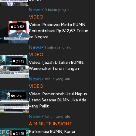
News
10 bulan yang lalu
VIDEO
Video: Prabowo Minta BUMN
00:58
Berkontribusi Rp 812,67 Triliun
ke Negara
News
11 bulan yang lalu
VIDEO
01:13
Video: Ijazah Ditahan BUMN,
Wamenaker Turun Tangan
News
1 tahun yang lalu
VIDEO
Video: Pemerintah Usul Hapus
02:03
Utang Sesama BUMN Jika Ada
yang Pailit
News
1 tahun yang lalu
A MINUTE INSIGHT
Reformasi BUMN, Kunci
01:19