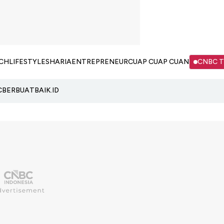
CH
LIFESTYLE
SHARIA
ENTREPRENEUR
CUAP CUAP CUAN
CNBC 
C
BERBUATBAIK.ID