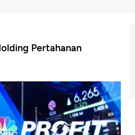
olding Pertahanan
n akan membentuk holding baru yaitu industri
takan saat ini rencana pembentukan itu sudah dalam
nakan dalam waktu dekat.
m Profit di CNBC Indonesia (Jumat, 30/08/2019).