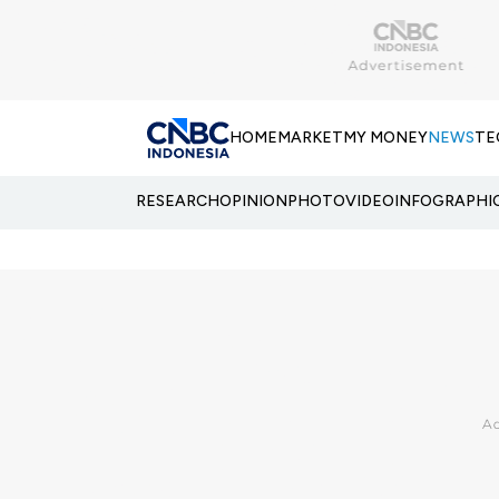
HOME
MARKET
MY MONEY
NEWS
TE
RESEARCH
OPINION
PHOTO
VIDEO
INFOGRAPHI