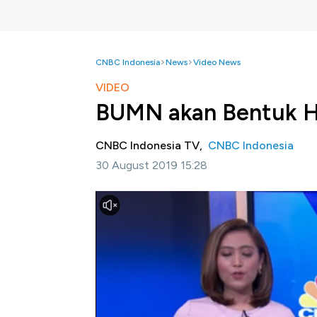
CNBC Indonesia
News
Video News
VIDEO
BUMN akan Bentuk H
CNBC Indonesia TV,
CNBC Indonesia
30 August 2019 15:28
Jakarta, CNBC Indonesia -
BUMN memastika
pertahanan dan media. Rini Soemarno menga
tahap pembicaraan, rencananya bisa dilaksa
Simak informasi selengkapnya dalam progra
Bagikan: