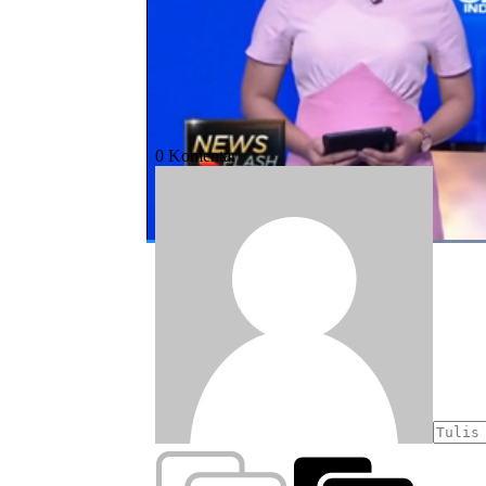
#bumn
#industri