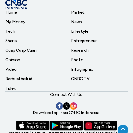
Home
Market
My Money
News
Tech
Lifestyle
Sharia
Entrepreneur
Cuap Cuap Cuan
Research
Opinion
Photo
Video
Infographic
Berbuatbaik.id
CNBC TV
Index
Connect With Us:
Download aplikasi CNBC Indonesia:
Tentang Kami
|
Redaksi
|
Pedoman Media Siber
|
Karir
|
Disclaimer
|
CNBC