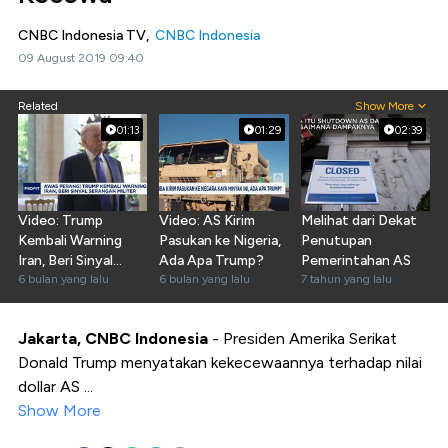
CNBC Indonesia TV,
CNBC Indonesia
09 August 2019 09:40
Related
Show More
01:13
01:29
02:39
Video: Trump
Video: AS Kirim
Melihat dari Dekat
Kembali Warning
Pasukan ke Nigeria,
Penutupan
Iran, Beri Sinyal
Ada Apa Trump?
Pemerintahan AS
Serangan Militer
6 bulan yang lalu
6 bulan yang lalu
7 tahun yang lalu
Jakarta, CNBC Indonesia
- Presiden Amerika Serikat
Donald Trump menyatakan kekecewaannya terhadap nilai
dollar AS ...
Show More