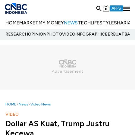
APPS
HOME
MARKET
MY MONEY
NEWS
TECH
LIFESTYLE
SHARIA
E
RESEARCH
OPINION
PHOTO
VIDEO
INFOGRAPHIC
BERBUATBAIK.
HOME
News
Video News
VIDEO
Dollar AS Kuat, Trump Justru
Kecewa