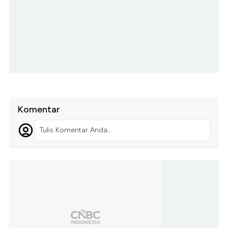
Komentar
Tulis Komentar Anda...