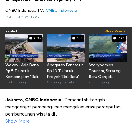
CNBC Indonesia TV,
CNBC Indonesia
11 August 2019 15:25
Related
Show More
00:38
01:12
04:01
Woww...Ada Dana
Anggaran Fantastis
Storynomics
Rp 5 T untuk
Rp 10 T Untuk
Tourism, Strategi
Kembangkan "Bali
Proyek 'Bali Baru'
Baru Genjot
Baru"
6 tahun yang lalu
6 tahun yang lalu
Pariwisata
7 tahun yang lalu
Jakarta, CNBC Indonesia-
Pemerintah tengah
menggenjot pembangunan mengakselerasi percepatan
pembangunan wisata di ...
Show More