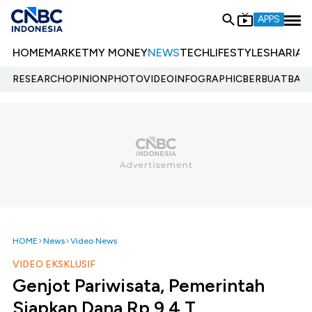
APPS
HOME
MARKET
MY MONEY
NEWS
TECH
LIFESTYLE
SHARIA
E
RESEARCH
OPINION
PHOTO
VIDEO
INFOGRAPHIC
BERBUATBAIK.
HOME
News
Video News
VIDEO EKSKLUSIF
Genjot Pariwisata, Pemerintah
Siapkan Dana Rp 9,4 T