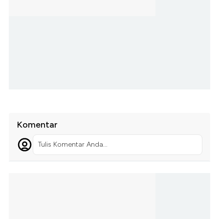
Komentar
Tulis Komentar Anda...