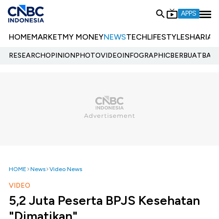
APPS
HOME
MARKET
MY MONEY
NEWS
TECH
LIFESTYLE
SHARIA
E
RESEARCH
OPINION
PHOTO
VIDEO
INFOGRAPHIC
BERBUATBAIK.
HOME
News
Video News
VIDEO
5,2 Juta Peserta BPJS Kesehatan
"Dimatikan"