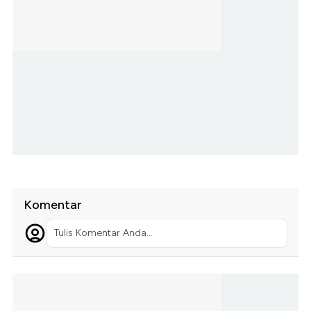
Komentar
Tulis Komentar Anda...