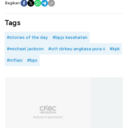
Bagikan:
Tags
#stories of the day
#bpjs kesehatan
#michael jackson
#ott dirkeu angkasa pura ii
#kpk
#inflasi
#bps