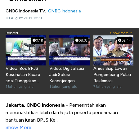
CNBC Indonesia TV,
CNBC Indonesia
01 August 2019 18:31
Related
Show More
07:11
08:33
02:44
Video: Bos BPJS
Video: Digitalisasi
Anies Siap Lawan
Kesehatan Bicara
Jadi Solusi
Pengembang Pulau
soal Tunggakan
Kesenjangan
Reklamasi
Iuran - Inflasi Medis
1 tahun yang lalu
Layanan Kesehatan
1 tahun yang lalu
7 tahun yang lalu
RI
Jakarta, CNBC Indonesia -
Pemerintah akan
menonaktifkan lebih dari 5 juta peserta penerimaan
bantuan iuran BPJS Ke...
Show More